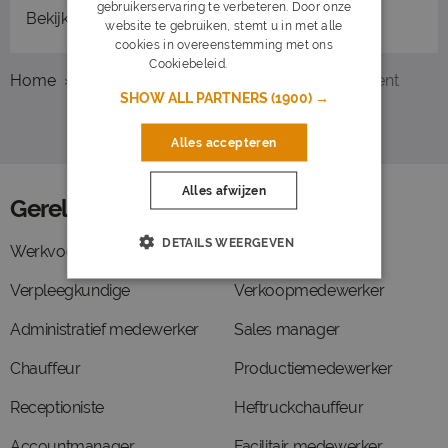
gebruikerservaring te verbeteren. Door onze
Bekijk
recent gesloten vacatures
website te gebruiken, stemt u in met alle
cookies in overeenstemming met ons
Cookiebeleid.
Lees verder
Home
Overzicht vacatures
Veendam
Student
SHOW ALL PARTNERS
(1900) →
Alles accepteren
Alles afwijzen
Gerelateerde functies
DETAILS WEERGEVEN
Werkvoorbereider
Timmerman
Verpleegkundige
Verkoopmedewerker
Administratief medewerker
Sales manager
Chauffeur
Productiemedewerker
Receptioniste
Heftruckchauffeur
Accountmanager
Facilitair medewerker