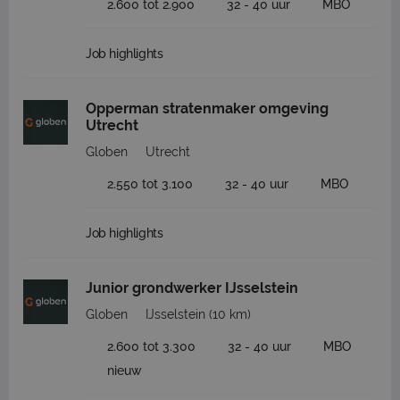
2.600 tot 2.900
32 - 40 uur
MBO
Job highlights
Opperman stratenmaker omgeving
Utrecht
Globen
Utrecht
2.550 tot 3.100
32 - 40 uur
MBO
Job highlights
Junior grondwerker IJsselstein
Globen
IJsselstein
(10 km)
2.600 tot 3.300
32 - 40 uur
MBO
nieuw