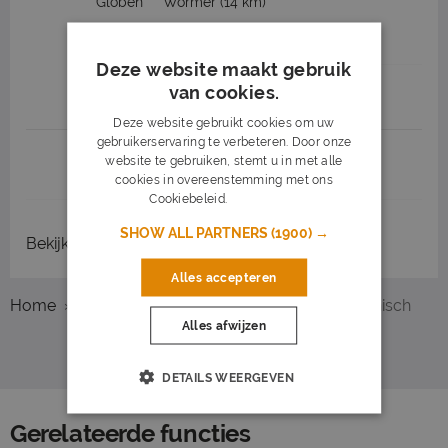
Globen
Wormer
(14 km)
32 - 40 uur
MBO
Deze website maakt gebruik
van cookies.
Job highlights
Deze website gebruikt cookies om uw
gebruikerservaring te verbeteren. Door onze
website te gebruiken, stemt u in met alle
1
2
3
Volgende >
cookies in overeenstemming met ons
Cookiebeleid.
Lees verder
SHOW ALL PARTNERS
(1900) →
Bekijk
recent gesloten vacatures
Alles accepteren
Home
Overzicht vacatures
IJmuiden
Technisch
Alles afwijzen
DETAILS WEERGEVEN
Gerelateerde functies