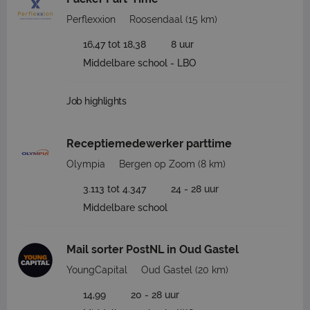
Perflexxion
Roosendaal
(15 km)
16,47 tot 18,38
8 uur
Middelbare school - LBO
Job highlights
Receptiemedewerker parttime
Olympia
Bergen op Zoom
(8 km)
3.113 tot 4.347
24 - 28 uur
Middelbare school
Mail sorter PostNL in Oud Gastel
YoungCapital
Oud Gastel
(20 km)
14,99
20 - 28 uur