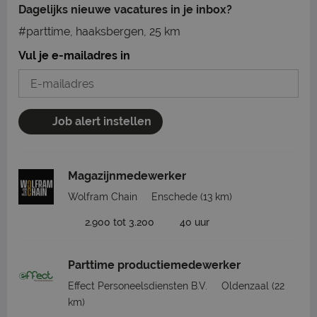
Dagelijks nieuwe vacatures in je inbox?
#parttime, haaksbergen, 25 km
Vul je e-mailadres in
Job alert instellen
Magazijnmedewerker
Wolfram Chain
Enschede
(13 km)
2.900 tot 3.200
40 uur
Parttime productiemedewerker
Effect Personeelsdiensten B.V.
Oldenzaal
(22
km)