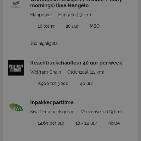
mornings) Ikea Hengelo
Manpower
Hengelo
(13 km)
16 tot 17
28 uur
MBO
Job highlights
Reachtruckchauffeur 40 uur per week
Wolfram Chain
Oldenzaal
(22 km)
2.900 tot 3.200
40 uur
Inpakker parttime
Kiwi Personeelsgroep
Vriezenveen
(29 km)
14,63 per uur
18 - 24 uur
nieuw