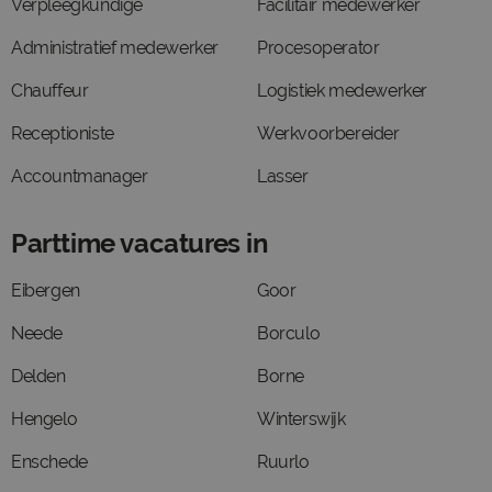
Verpleegkundige
Facilitair medewerker
Administratief medewerker
Procesoperator
Chauffeur
Logistiek medewerker
Receptioniste
Werkvoorbereider
Accountmanager
Lasser
Parttime vacatures in
Eibergen
Goor
Neede
Borculo
Delden
Borne
Hengelo
Winterswijk
Enschede
Ruurlo