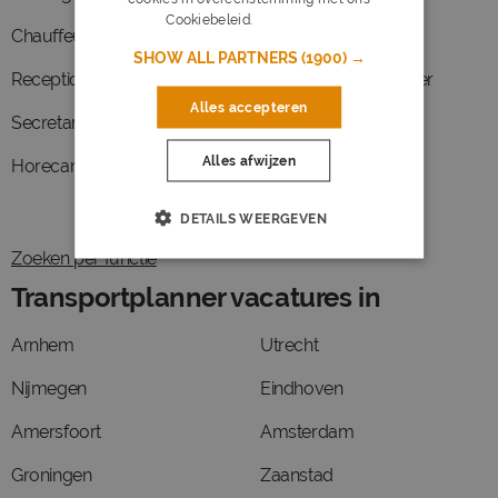
Cookiebeleid.
Lees verder
Chauffeur
Office manager
SHOW ALL PARTNERS
(1900) →
Receptioniste
Juridisch medewerker
Alles accepteren
Secretaresse
Koerier
Alles afwijzen
Horecamedewerker
Pedagoog
DETAILS WEERGEVEN
Zoeken per functie
Transportplanner vacatures in
Arnhem
Utrecht
Nijmegen
Eindhoven
Amersfoort
Amsterdam
Groningen
Zaanstad