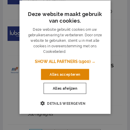
Luba
Ede
(28 km)
2.697 tot 2.799
24 - 40 uur
MBO
Deze website maakt gebruik
van cookies.
Heftruckchauffeur
Deze website gebruikt cookies om uw
gebruikerservaring te verbeteren. Door onze
Luba
Ede
(28 km)
website te gebruiken, stemt u in met alle
cookies in overeenstemming met ons
2.700 tot 3.300
36 uur
MBO
Cookiebeleid.
Lees verder
SHOW ALL PARTNERS
(1900) →
Logistiek Medewerker Dock Audit UPS
Apeldoorn
Alles accepteren
Manpower
Apeldoorn
(13 km)
Alles afwijzen
15 tot 16
20 uur
Middelbare school - LBO
DETAILS WEERGEVEN
Job highlights