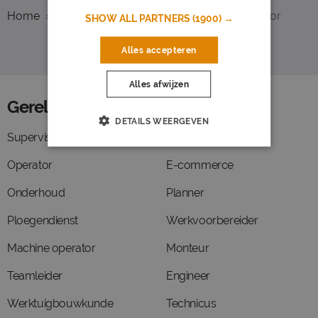
Home
Overzicht vacatures
Breda
Supervisor
SHOW ALL PARTNERS
(1900) →
Alles accepteren
Alles afwijzen
Gerelateerde functies
DETAILS WEERGEVEN
Supervisor
Energie
Operator
E-commerce
Onderhoud
Planner
Ploegendienst
Werkvoorbereider
Machine operator
Monteur
Teamleider
Engineer
Werktuigbouwkunde
Technicus