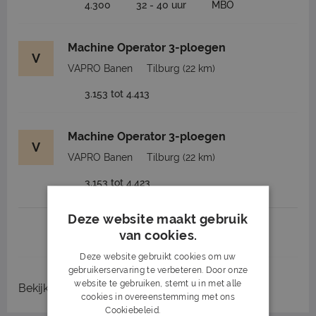
4.300
32 - 40 uur
MBO
Machine Operator 3-ploegen
V
VAPRO Banen
Tilburg
(22 km)
3.153 tot 4.413
Machine Operator 3-ploegen
V
VAPRO Banen
Tilburg
(22 km)
3.153 tot 4.423
Deze website maakt gebruik
1
2
3
Volgende >
van cookies.
Deze website gebruikt cookies om uw
gebruikerservaring te verbeteren. Door onze
website te gebruiken, stemt u in met alle
Bekijk
recent gesloten vacatures
cookies in overeenstemming met ons
Cookiebeleid.
Lees verder