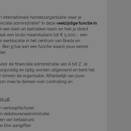
 internationale handelsorganisatie waar je
anciële administratie? In deze
veelzijdige functie in
e in een klein en betrokken team en heb je direct
taat een bruto maandsalaris tot € 5.000,-, een
ke werklocatie in het centrum van Breda en
Ben jij toe aan een functie waarin jouw kennis
der.
voor de financiële administratie van A tot Z. Je
zorgvuldig en tijdig worden uitgevoerd en bent het
 binnen de organisatie. Afhankelijk van jouw
d om mee te denken over controlling en
e uit
:
n verkoopfacturen
en debiteurenadministratie
en van betaalruns
e btw-aangiften