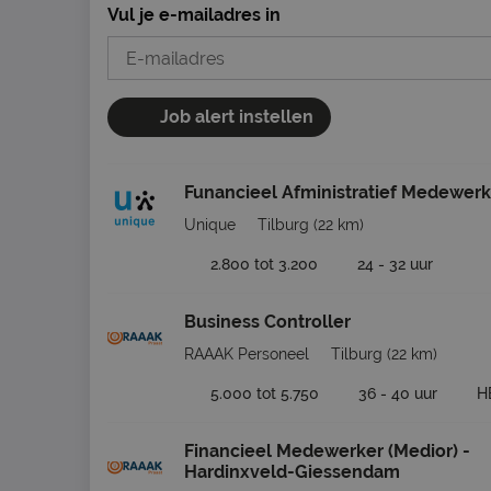
Vul je e-mailadres in
Job alert instellen
Funancieel Afministratief Medewerk
Unique
Tilburg
(22 km)
2.800 tot 3.200
24 - 32 uur
Business Controller
RAAAK Personeel
Tilburg
(22 km)
5.000 tot 5.750
36 - 40 uur
H
Financieel Medewerker (Medior) -
Hardinxveld-Giessendam