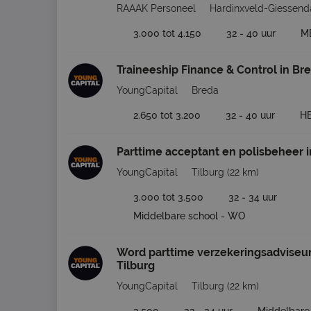
RAAAK Personeel
Hardinxveld-Giessen
3.000 tot 4.150
32 - 40 uur
M
Traineeship Finance & Control in Br
YoungCapital
Breda
2.650 tot 3.200
32 - 40 uur
H
Parttime acceptant en polisbeheer i
YoungCapital
Tilburg
(22 km)
3.000 tot 3.500
32 - 34 uur
Middelbare school - WO
Word parttime verzekeringsadviseur
Tilburg
YoungCapital
Tilburg
(22 km)