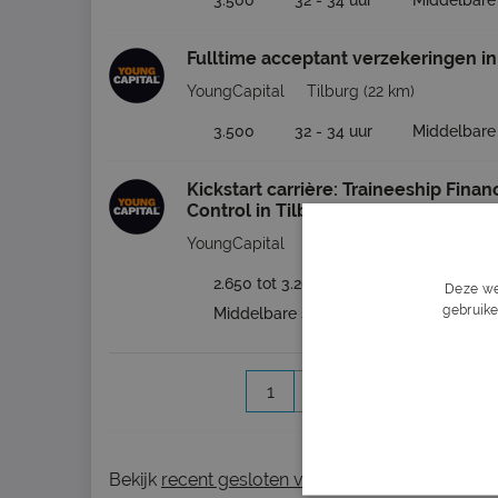
3.500
32 - 34 uur
Middelbare
Fulltime acceptant verzekeringen in
YoungCapital
Tilburg
(22 km)
3.500
32 - 34 uur
Middelbare
Kickstart carrière: Traineeship Finan
Control in Tilburg
YoungCapital
Tilburg
(22 km)
2.650 tot 3.200
32 - 40 uur
Deze we
gebruike
Middelbare school - WO
1
2
Volgende >
Bekijk
recent gesloten vacatures