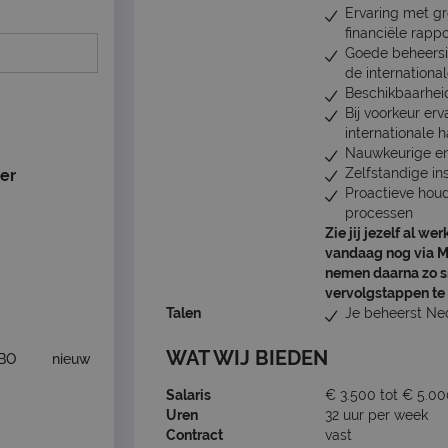
Ervaring met gr
financiële rapp
Goede beheersi
de internation
Beschikbaarhei
Bij voorkeur er
internationale
Nauwkeurige en
Zelfstandige in
er
Proactieve houd
processen
Zie jij jezelf al we
vandaag nog via Ma
nemen daarna zo s
vervolgstappen te
Talen
Je beheerst Ne
WAT WIJ BIEDEN
BO
nieuw
Salaris
€ 3.500 tot € 5.0
Uren
32 uur per week
Contract
vast