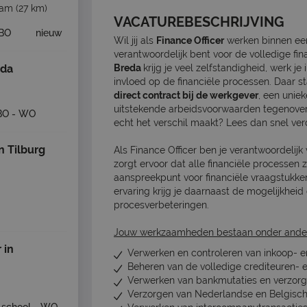
dam
(27 km)
VACATUREBESCHRIJVING
BO
nieuw
Wil jij als
Finance Officer
werken binnen een
verantwoordelijk bent voor de volledige fin
eda
Breda
krijg je veel zelfstandigheid, werk j
invloed op de financiële processen. Daar s
direct contract bij de werkgever
, een unie
uitstekende arbeidsvoorwaarden tegenover. 
BO - WO
echt het verschil maakt? Lees dan snel ver
n Tilburg
Als Finance Officer ben je verantwoordelijk 
zorgt ervoor dat alle financiële processen 
aanspreekpunt voor financiële vraagstukken
ervaring krijg je daarnaast de mogelijkhei
procesverbeteringen.
Jouw werkzaamheden bestaan onder ander
 in
Verwerken en controleren van inkoop- e
Beheren van de volledige crediteuren- 
Verwerken van bankmutaties en verzorg
Verzorgen van Nederlandse en Belgisch