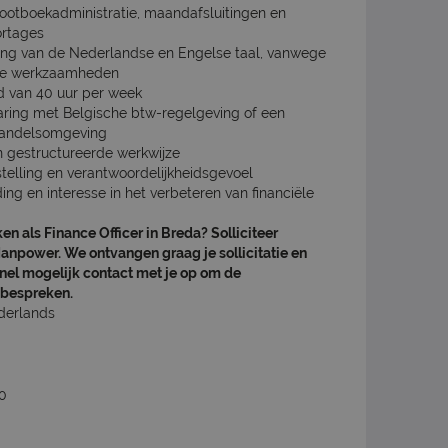
ootboekadministratie, maandafsluitingen en
ortages
ng van de Nederlandse en Engelse taal, vanwege
ale werkzaamheden
d van 40 uur per week
varing met Belgische btw-regelgeving of een
 handelsomgeving
 gestructureerde werkwijze
stelling en verantwoordelijkheidsgevoel
ing en interesse in het verbeteren van financiële
rken als Finance Officer in Breda? Solliciteer
npower. We ontvangen graag je sollicitatie en
nel mogelijk contact met je op om de
 bespreken.
derlands
00