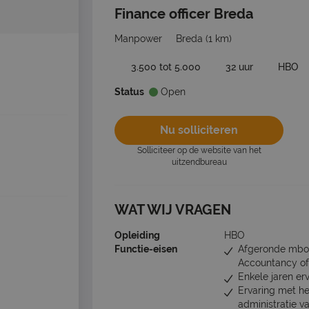
Finance officer Breda
Manpower
Breda
(1 km)
3.500 tot 5.000
32 uur
HBO
Status
Open
Nu solliciteren
Solliciteer op de website van het
uitzendbureau
WAT WIJ VRAGEN
Opleiding
HBO
Functie-eisen
Afgeronde mbo- 
Accountancy of 
Enkele jaren erv
Ervaring met he
administratie va