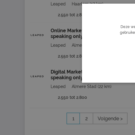
Leaped
Haarlem
(17 km)
2.550 tot 2.800
Deze we
Online Marketing Traineeship (Dutch
gebruike
speaking only)
Leaped
Almere Stad
(22 km)
2.550 tot 2.800
Digital Marketing Traineeship (Dutch
speaking only)
Leaped
Almere Stad
(22 km)
2.550 tot 2.800
1
2
Volgende >