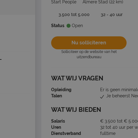
Start People
Almere Stad
(22 km)
3.500 tot 5.000
32 - 40 uur
Status
Open
Nu solliciteren
Solliciteer op de website van het
uitzendbureau
-
WAT WIJ VRAGEN
Opleiding
Er is geen minimal
Talen
Je beheerst Ne
WAT WIJ BIEDEN
Salaris
€ 3.500 tot € 5.0
Uren
32 tot 40 uur per 
Dienstverband
fulltime