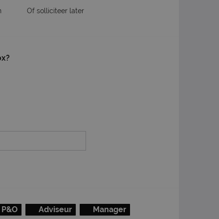
n
Of solliciteer later
ox?
P&O
Adviseur
Manager