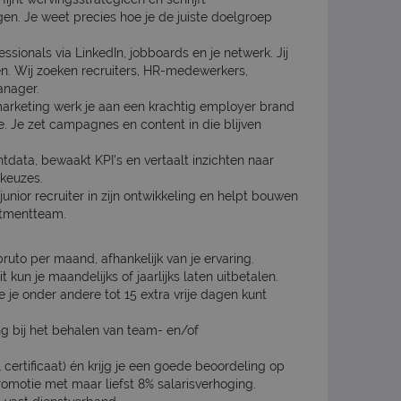
gen. Je weet precies hoe je de juiste doelgroep
essionals via LinkedIn, jobboards en je netwerk. Jij
en. Wij zoeken recruiters, HR-medewerkers,
anager.
arketing werk je aan een krachtig employer brand
. Je zet campagnes en content in die blijven
ntdata, bewaakt KPI’s en vertaalt inzichten naar
 keuzes.
nior recruiter in zijn ontwikkeling en helpt bouwen
itmentteam.
ruto per maand, afhankelijk van je ervaring.
kun je maandelijks of jaarlijks laten uitbetalen.
je onder andere tot 15 extra vrije dagen kunt
ng bij het behalen van team- en/of
certificaat) én krijg je een goede beoordeling op
omotie met maar liefst 8% salarisverhoging.