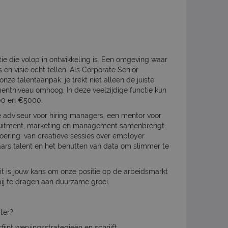
tie die volop in ontwikkeling is. Een omgeving waar
en visie echt tellen. Als Corporate Senior
onze talentaanpak: je trekt niet alleen de juiste
mentniveau omhoog. In deze veelzijdige functie kun
500 en €5000.
e adviseur voor hiring managers, een mentor voor
ecruitment, marketing en management samenbrengt.
oering: van creatieve sessies over employer
aars talent en het benutten van data om slimmer te
Dit is jouw kans om onze positie op de arbeidsmarkt
bij te dragen aan duurzame groei.
ter?
ijnt wervingsstrategieën en schrijft