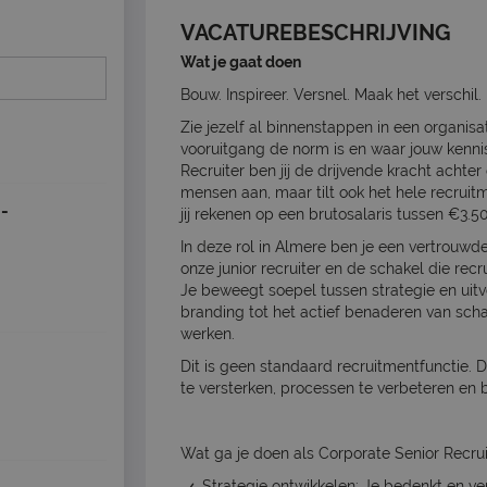
VACATUREBESCHRIJVING
Wat je gaat doen
Bouw. Inspireer. Versnel. Maak het verschil.
Zie jezelf al binnenstappen in een organisa
vooruitgang de norm is en waar jouw kennis 
Recruiter ben jij de drijvende kracht achter 
mensen aan, maar tilt ook het hele recruit
-
jij rekenen op een brutosalaris tussen €3.
In deze rol in Almere ben je een vertrouwd
onze junior recruiter en de schakel die r
Je beweegt soepel tussen strategie en uitv
branding tot het actief benaderen van sch
werken.
Dit is geen standaard recruitmentfunctie. 
te versterken, processen te verbeteren en 
Wat ga je doen als Corporate Senior Recrui
Strategie ontwikkelen: Je bedenkt en verf