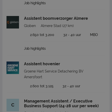
Job highlights
Assistent boomverzorger Almere
Globen
Almere Stad
(27 km)
2.650 tot 3.200
32 - 40 uur
MBO
Job highlights
Assistent hovenier
Groene Hart Service Detachering BV
Amersfoort
2.600 tot 3.125
32 - 40 uur
Management Assistent / Executive
C
Business Support (24-28 uur per week)