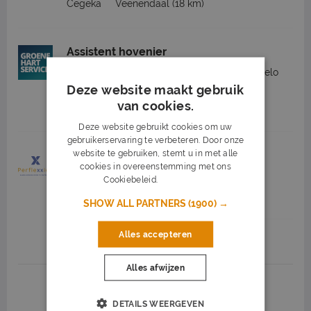
Cegeka
Veenendaal
(18 km)
Assistent hovenier
Groene Hart Service Detachering BV
Ermelo
Deze website maakt gebruik
(23 km)
van cookies.
2.815 tot 3.265
32 - 40 uur
Deze website gebruikt cookies om uw
gebruikerservaring te verbeteren. Door onze
website te gebruiken, stemt u in met alle
Assistent Teamleider
cookies in overeenstemming met ons
Perflexxion
Amersfoort
Cookiebeleid.
Lees verder
2.700 tot 3.300
40 uur
SHOW ALL PARTNERS
(1900) →
Alles accepteren
Job highlights
Alles afwijzen
1
2
3
Volgende >
DETAILS WEERGEVEN