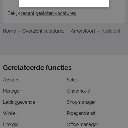
Bekijk
recent gesloten vacatures
Home
Overzicht vacatures
Amersfoort
Assistent
Gerelateerde functies
Assistent
Sales
Manager
Onderhoud
Leidinggevende
Shopmanager
Winkel
Ploegendienst
Energie
Office manager