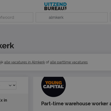
kerk
ijk
alle vacatures in Almkerk
of
alle parttime vacatures
.
x in
Part-time warehouse worker a