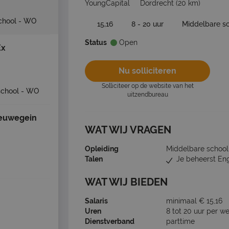
YoungCapital
Dordrecht
(20 km)
chool - WO
15,16
8 - 20 uur
Middelbare s
Status
Open
Ex
Nu solliciteren
Solliciteer op de website van het
school - WO
uitzendbureau
Nieuwegein
WAT WIJ VRAGEN
Opleiding
Middelbare school,
Talen
Je beheerst En
WAT WIJ BIEDEN
Salaris
minimaal € 15,16
Uren
8 tot 20 uur per w
Dienstverband
parttime