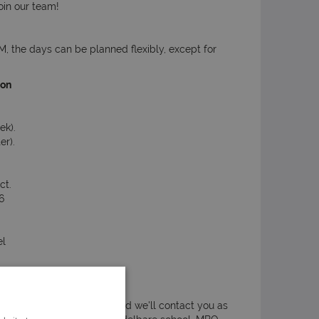
oin our team!
M, the days can be planned flexibly, except for
ion
ek).
er).
ct.
6
el
 the button 'Apply Now! and we'll contact you as