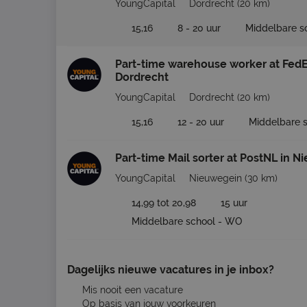
YoungCapital
Dordrecht
(20 km)
15,16
8 - 20 uur
Middelbare s
Part-time warehouse worker at Fed
Dordrecht
YoungCapital
Dordrecht
(20 km)
15,16
12 - 20 uur
Middelbare 
Part-time Mail sorter at PostNL in 
YoungCapital
Nieuwegein
(30 km)
14,99 tot 20,98
15 uur
Middelbare school - WO
Dagelijks nieuwe vacatures in je inbox?
Mis nooit een vacature
Op basis van jouw voorkeuren