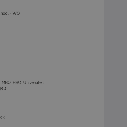
chool - WO
 MBO, HBO, Universiteit
gels
eek