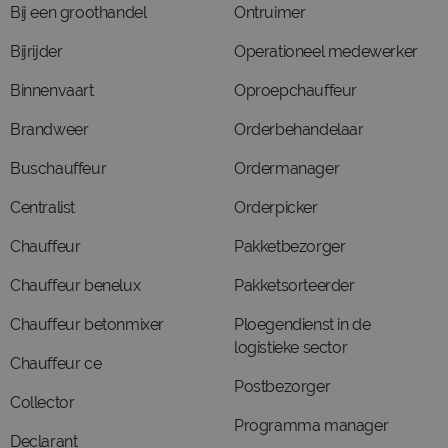
Bij een groothandel
Ontruimer
Bijrijder
Operationeel medewerker
Binnenvaart
Oproepchauffeur
Brandweer
Orderbehandelaar
Buschauffeur
Ordermanager
Centralist
Orderpicker
Chauffeur
Pakketbezorger
Chauffeur benelux
Pakketsorteerder
Chauffeur betonmixer
Ploegendienst in de
logistieke sector
Chauffeur ce
Postbezorger
Collector
Programma manager
Declarant