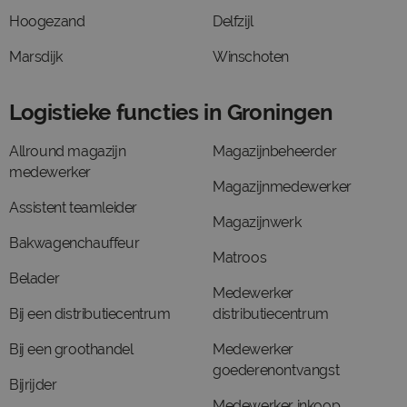
Hoogezand
Delfzijl
Marsdijk
Winschoten
Logistieke functies in Groningen
Allround magazijn
Magazijnbeheerder
medewerker
Magazijnmedewerker
Assistent teamleider
Magazijnwerk
Bakwagenchauffeur
Matroos
Belader
Medewerker
Bij een distributiecentrum
distributiecentrum
Bij een groothandel
Medewerker
goederenontvangst
Bijrijder
Medewerker inkoop