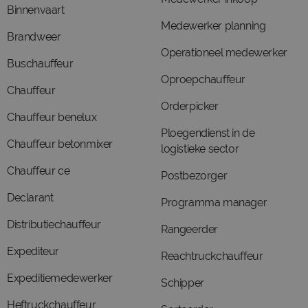
Binnenvaart
Medewerker planning
Brandweer
Operationeel medewerker
Buschauffeur
Oproepchauffeur
Chauffeur
Orderpicker
Chauffeur benelux
Ploegendienst in de
Chauffeur betonmixer
logistieke sector
Chauffeur ce
Postbezorger
Declarant
Programma manager
Distributiechauffeur
Rangeerder
Expediteur
Reachtruckchauffeur
Expeditiemedewerker
Schipper
Heftruckchauffeur