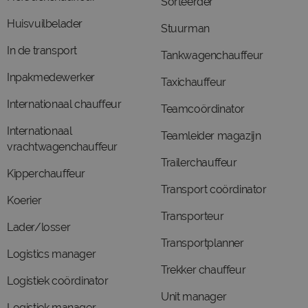
Sorteerder
Huisvuilbelader
Stuurman
In de transport
Tankwagenchauffeur
Inpakmedewerker
Taxichauffeur
Internationaal chauffeur
Teamcoördinator
Internationaal
Teamleider magazijn
vrachtwagenchauffeur
Trailerchauffeur
Kipperchauffeur
Transport coördinator
Koerier
Transporteur
Lader/losser
Transportplanner
Logistics manager
Trekker chauffeur
Logistiek coördinator
Unit manager
Logistiek manager