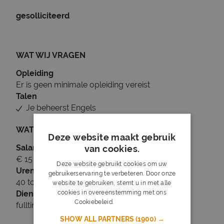
gesolliciteerd
WAT WIJ VRAGEN
Opleiding
Er is geen minimale opleiding vereist
Talen
Je beheerst Engels
WAT WIJ BIEDEN
Deze website maakt gebruik
Salaris
van cookies.
€ 15 tot € 16
Deze website gebruikt cookies om uw
Uren
gebruikerservaring te verbeteren. Door onze
40 tot 40 uur per week
website te gebruiken, stemt u in met alle
cookies in overeenstemming met ons
Dienstverband
Cookiebeleid.
Lees verder
fulltime
SHOW ALL PARTNERS
(1900) →