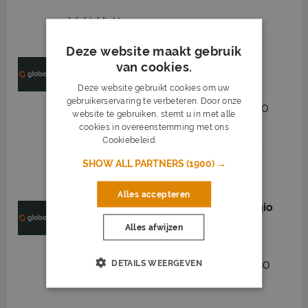
Job highlights
Deze website maakt gebruik
Opperman regio Heerenveen
van cookies.
Globen
Heerenveen
(11 km)
Deze website gebruikt cookies om uw
gebruikerservaring te verbeteren. Door onze
2.450 tot 3.250
32 - 40 uur
MBO
website te gebruiken, stemt u in met alle
nieuw
cookies in overeenstemming met ons
Cookiebeleid.
Lees verder
SHOW ALL PARTNERS
(1900) →
Job highlights
Alles accepteren
Vakantiekracht groenvoorziening regio
Heerenveen
Alles afwijzen
Globen
Heerenveen
(11 km)
DETAILS WEERGEVEN
2.450 tot 3.050
32 - 40 uur
MBO
nieuw