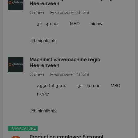
Heerenveen
Globen
Heerenveen
(11 km)
32 - 40 uur
MBO
nieuw
Job highlights
Machinist wavemachine regio
Heerenveen
Globen
Heerenveen
(11 km)
2.550 tot 3.100
32 - 40 uur
MBO
nieuw
Job highlights
TOPVACATURE
Production employee Flexpool