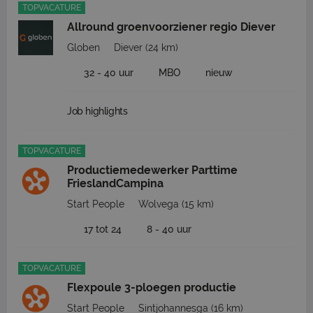
TOPVACATURE
Allround groenvoorziener regio Diever
Globen
Diever
(24 km)
32 - 40 uur
MBO
nieuw
Job highlights
TOPVACATURE
Productiemedewerker Parttime
FrieslandCampina
Start People
Wolvega
(15 km)
17 tot 24
8 - 40 uur
TOPVACATURE
Flexpoule 3-ploegen productie
Start People
Sintjohannesga
(16 km)