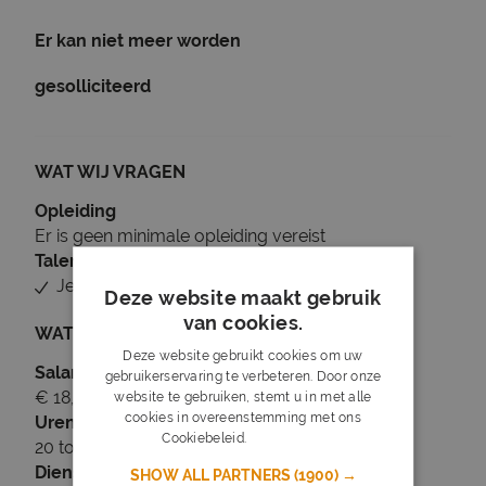
Er kan niet meer worden
gesolliciteerd
WAT WIJ VRAGEN
Opleiding
Er is geen minimale opleiding vereist
Talen
Je beheerst Nederlands
Deze website maakt gebruik
van cookies.
WAT WIJ BIEDEN
Deze website gebruikt cookies om uw
Salaris
gebruikerservaring te verbeteren. Door onze
€ 18,21 tot € 19,58
website te gebruiken, stemt u in met alle
cookies in overeenstemming met ons
Uren
Cookiebeleid.
Lees verder
20 tot 28 uur per week
Dienstverband
SHOW ALL PARTNERS
(1900) →