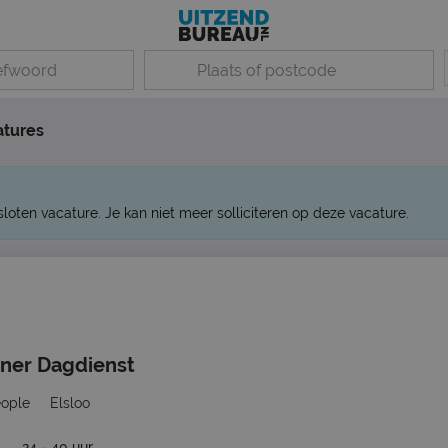
atures
sloten vacature. Je kan niet meer solliciteren op deze vacature.
nner Dagdienst
eople
Elsloo
24 - 40 uur