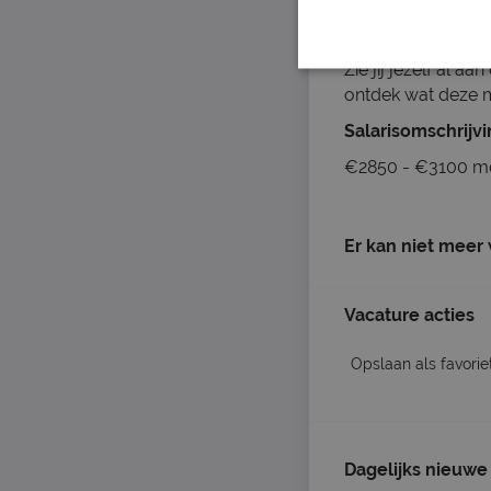
ontwikkeling voor
Zie jij jezelf al 
ontdek wat deze m
Salarisomschrijv
€2850 - €3100 m
Er kan niet meer
Vacature acties
Opslaan als favorie
Dagelijks nieuwe 