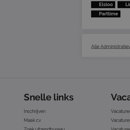
Elsloo
L
Parttime
Alle Administratiev
Snelle links
Vaca
Inschrijven
Vacature
Maak cv
Vacatures
Zoek uitzendbureau
Vacature