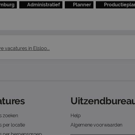
imburg
Administratief
Planner
Productiepla
e vacatures in Elsloo...
tures
Uitzendbureau
s zoeken
Help
 per locatie
Algemene voorwaarden
s per beroepsgroep