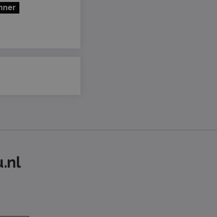
nner
.nl