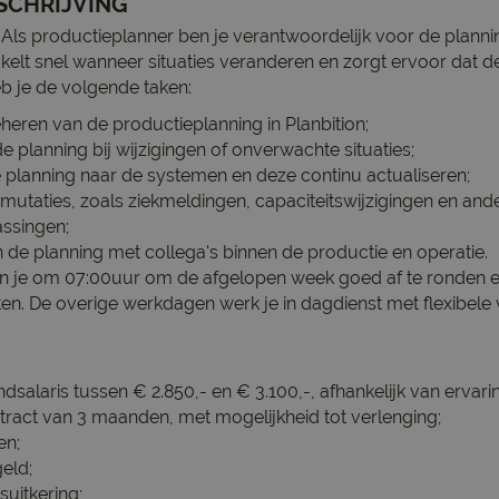
SCHRIJVING
Als productieplanner ben je verantwoordelijk voor de planni
kelt snel wanneer situaties veranderen en zorgt ervoor dat d
heb je de volgende taken:
heren van de productieplanning in Planbition;
e planning bij wijzigingen of onverwachte situaties;
 planning naar de systemen en deze continu actualiseren;
utaties, zoals ziekmeldingen, capaciteitswijzigingen en and
ssingen;
de planning met collega's binnen de productie en operatie.
 je om 07:00uur om de afgelopen week goed af te ronden 
arten. De overige werkdagen werk je in dagdienst met flexibele
salaris tussen € 2.850,- en € 3.100,-, afhankelijk van ervari
ontract van 3 maanden, met mogelijkheid tot verlenging;
en;
eld;
suitkering;