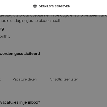
op staan.
DETAILS WEERGEVEN
aan de slag als productieplanner in de dagdienst? Solliciteer va
ooie uitdaging jou te bieden heeft!
ing
onthly
 worden gesolliciteerd
t
Vacature delen
Of solliciteer later
vacatures in je inbox?