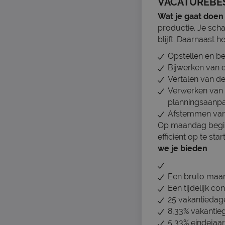
VACATUREBE
Wat je gaat doen
productie. Je scha
blijft. Daarnaast 
Opstellen en be
Bijwerken van d
Vertalen van de
Verwerken van m
planningsaanpa
Afstemmen van 
Op maandag begin
efficiënt op te st
we je bieden
Een bruto maand
Een tijdelijk c
25 vakantiedag
8,33% vakantieg
5,33% eindejaar