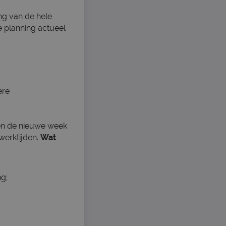
ng van de hele
e planning actueel
ere
en de nieuwe week
 werktijden.
Wat
ng;