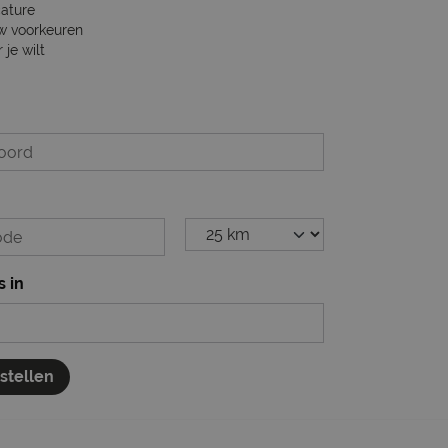
cature
w voorkeuren
je wilt
s in
nstellen