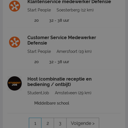
Klantenservice medewerker Defensie
Start People
Soesterberg
(12 km)
20
32 - 38 uur
Customer Service Medewerker
Defensie
Start People
Amersfoort
(19 km)
20
32 - 38 uur
Host (combinatie receptie en
bediening / ontbijt)
StudentJob
Amstelveen
(29 km)
Middelbare school
1
2
3
Volgende >