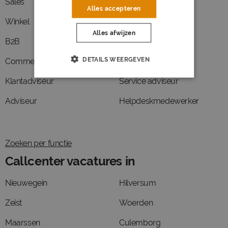
Sales
Sales medewerker
Alles accepteren
Winkel
Assistent
Alles afwijzen
B2B
Filiaalmanager
DETAILS WEERGEVEN
Commercieel medewerker
Ondernemer
Klantadviseur
Service adviseur
Adviseur
Helpdeskmedewerker
Zoeken per functie
Callcenter vacatures in
Nieuwegein
Hilversum
Zeist
Woerden
Maarssen
Culemborg