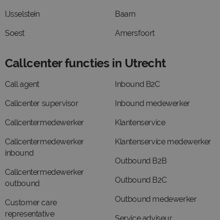
IJsselstein
Baarn
Soest
Amersfoort
Callcenter functies in Utrecht
Call agent
Inbound B2C
Callcenter supervisor
Inbound medewerker
Callcentermedewerker
Klantenservice
Callcentermedewerker
Klantenservice medewerker
inbound
Outbound B2B
Callcentermedewerker
Outbound B2C
outbound
Outbound medewerker
Customer care
representative
Service adviseur