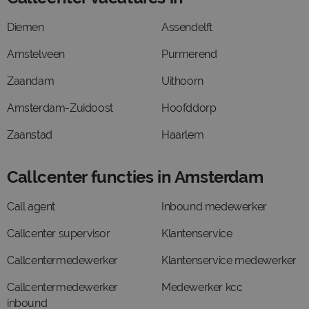
Diemen
Assendelft
Amstelveen
Purmerend
Zaandam
Uithoorn
Amsterdam-Zuidoost
Hoofddorp
Zaanstad
Haarlem
Callcenter functies in Amsterdam
Call agent
Inbound medewerker
Callcenter supervisor
Klantenservice
Callcentermedewerker
Klantenservice medewerker
Callcentermedewerker
Medewerker kcc
inbound