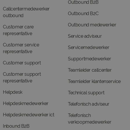
Outbound B2B
Callcentermedewerker
Outbound B2C
outbound
Outbound medewerker
Customer care
representative
Service adviseur
Customer service
Servicemedewerker
representative
Supportmedewerker
Customer support
Teamleider callcenter
Customer support
representative
Teamleider klantenservice
Helpdesk
Technical support
Helpdeskmedewerker
Telefonisch adviseur
Helpdeskmedewerker ict
Telefonisch
verkoopmedewerker
Inbound B2B