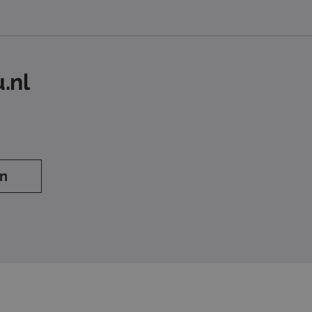
.nl
en