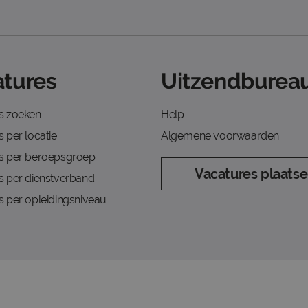
tures
Uitzendbureau
s zoeken
Help
 per locatie
Algemene voorwaarden
s per beroepsgroep
Vacatures plaats
s per dienstverband
s per opleidingsniveau