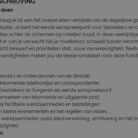
SCHRIJVING
s doen
raag je bij aan het soepel laten verlopen van de dagelijkse 
satie. Je bent het eerste aanspreekpunt voor bezoekers en co
lles achter de schermen op rolletjes loopt. In deze veelzijdige
 er van je verwacht dat je moeiteloos schakelt tussen versch
zicht bewaart en prioriteiten stelt. Jouw nauwkeurigheid, flexibil
ardigheden maken jou de ideale kandidaat voor deze functi
enda’s en ondersteunen van de directie;
inkomende telefoontjes en correspondentie;
bezoekers en fungeren als eerste aanspreekpunt ;
erwerken van inkomende en uitgaande post;
j facilitaire werkzaamheden en bestellingen;
 kleine evenementen en het regelen van reizen;
e werkzaamheden zoals tekstverwerking, archivering en het
ezigheid.
ou