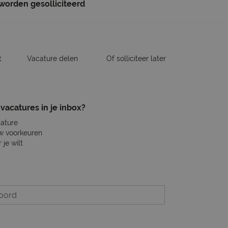
 worden gesolliciteerd
t
Vacature delen
Of solliciteer later
vacatures in je inbox?
cature
w voorkeuren
je wilt