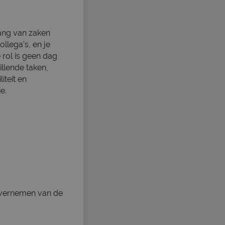
gang van zaken
llega’s, en je
 rol is geen dag
illende taken,
iteit en
e.
 overnemen van de