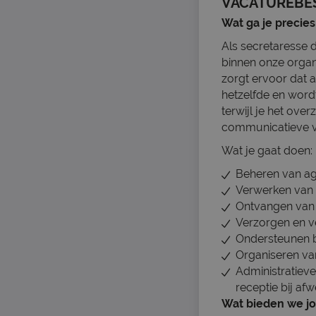
VACATUREBE
Wat ga je precie
Als secretaresse d
binnen onze organi
zorgt ervoor dat a
hetzelfde en wordt
terwijl je het over
communicatieve va
Wat je gaat doen:
Beheren van ag
Verwerken van 
Ontvangen van 
Verzorgen en v
Ondersteunen bi
Organiseren van
Administratiev
receptie bij afw
Wat bieden we j