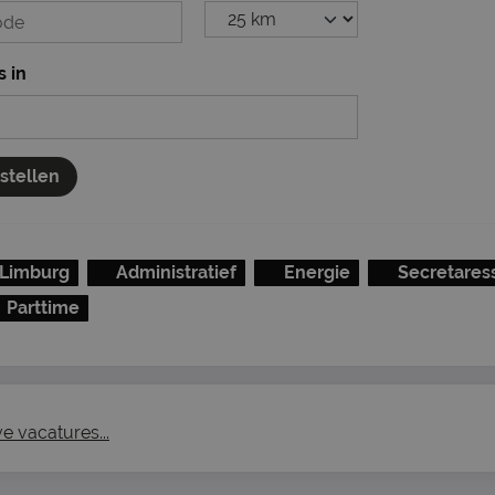
s in
nstellen
Limburg
Administratief
Energie
Secretares
Parttime
ve vacatures...