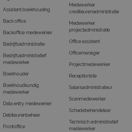
Medewerker
Assistent boekhouding
crediteurenadministratie
Back office
Medewerker
projectadministratie
Backoffice medewerker
Office assistent
Bedrijfsadministratie
Officemanager
Bedrijfsadministratief
medewerker
Projectmedewerker
Boekhouder
Receptioniste
Boekhoudkundig
Salarisadministrateur
medewerker
Scanmedewerker
Data entry medewerker
Schadebehandelaar
Debiteurenbeheer
Technisch administratief
Frontoffice
medewerker