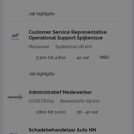
Job highlights
Customer Service Representative
Operational Support Spijkenisse
Manpower
Spijkenisse
(26 km)
3.300 tot 4.800
40 uur
MBO
Job highlights
Administratief Medewerker
LOGISTIEK24
Barendrecht
(29 km)
2.800 tot 3.000
36 - 40 uur
Schadebehandelaar Auto NN