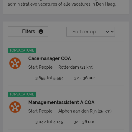
administratieve vacatures
of
alle vacatures in Den Haag
.
Filters
1
TOPVACATURE
Casemanager COA
Start People
Rotterdam
(21 km)
3.855 tot 5.594
32 - 36 uur
TOPVACATURE
Managementassistent A COA
Start People
Alphen aan den Rijn
(25 km)
3.042 tot 4.145
32 - 36 uur