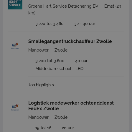
Groene Hart Service Detachering BV
Emst
(23
km)
3.220 tot 3.460
32 - 40 uur
Smallegangentruckchauffeur Zwolle
Manpower
Zwolle
3.200 tot 3.600
40 uur
Middelbare school - LBO
Job highlights
Logistiek medewerker ochtenddienst
FedEx Zwolle
Manpower
Zwolle
15 tot 16
20 uur