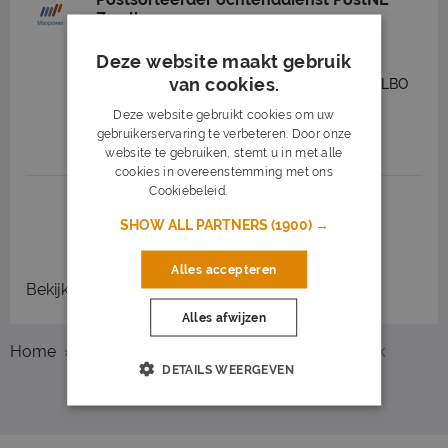
Zwolle
Manpower
Zwolle
(2 km)
Deze website maakt gebruik
van cookies.
15
15 uur
Middelbare school - LBO
Deze website gebruikt cookies om uw
gebruikerservaring te verbeteren. Door onze
Job highlights
website te gebruiken, stemt u in met alle
cookies in overeenstemming met ons
Cookiebeleid.
Lees verder
1
2
3
Volgende >
SHOW ALL PARTNERS
(1900) →
Alles accepteren
Bekijk
recent gesloten vacatures
Alles afwijzen
Home
Overzicht vacatures
Zwolle
Logistiek
DETAILS WEERGEVEN