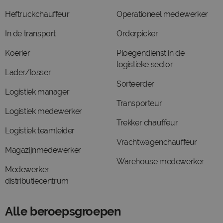
Heftruckchauffeur
Operationeel medewerker
In de transport
Orderpicker
Koerier
Ploegendienst in de
logistieke sector
Lader/losser
Sorteerder
Logistiek manager
Transporteur
Logistiek medewerker
Trekker chauffeur
Logistiek teamleider
Vrachtwagenchauffeur
Magazijnmedewerker
Warehouse medewerker
Medewerker
distributiecentrum
Alle beroepsgroepen