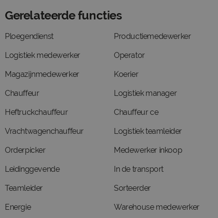
Gerelateerde functies
Ploegendienst
Productiemedewerker
Logistiek medewerker
Operator
Magazijnmedewerker
Koerier
Chauffeur
Logistiek manager
Heftruckchauffeur
Chauffeur ce
Vrachtwagenchauffeur
Logistiek teamleider
Orderpicker
Medewerker inkoop
Leidinggevende
In de transport
Teamleider
Sorteerder
Energie
Warehouse medewerker