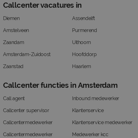
Callcenter vacatures in
Diemen
Assendelft
Amstelveen
Purmerend
Zaandam
Uithoorn
Amsterdam-Zuidoost
Hoofddorp
Zaanstad
Haarlem
Callcenter functies in Amsterdam
Call agent
Inbound medewerker
Callcenter supervisor
Klantenservice
Callcentermedewerker
Klantenservice medewerker
Callcentermedewerker
Medewerker kcc