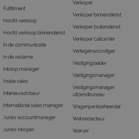
Verkoper
Fulfillment
Verkoper binnendienst
Hoofd verkoop
Verkoper buitendienst
Hoofd verkoop binnendienst
Verkoper callcenter
In de communicatie
Vertegenwoordiger
In de reclame
Vestigingsleider
Inkoop manager
Vestigingsmanager
Inside sales
Vestigingsmanager
Interieuradviseur
uitzendbureau
International sales manager
Wagenparkbeheerder
Junior accountmanager
Webredacteur
Junior inkoper
Werver