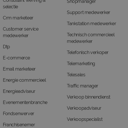
Consultant werving &
Shopmanager
selectie
Support medewerker
Crm marketeer
Tankstation medewerker
Customer service
Technisch commercieel
medewerker
medewerker
Dtp
Telefonisch verkoper
E-commerce
Telemarketing
Email marketeer
Telesales
Energie commercieel
Traffic manager
Energieadviseur
Verkoop binnendienst
Evenementenbranche
Verkoopadviseur
Fondsenwerver
Verkoopspecialist
Franchisenemer