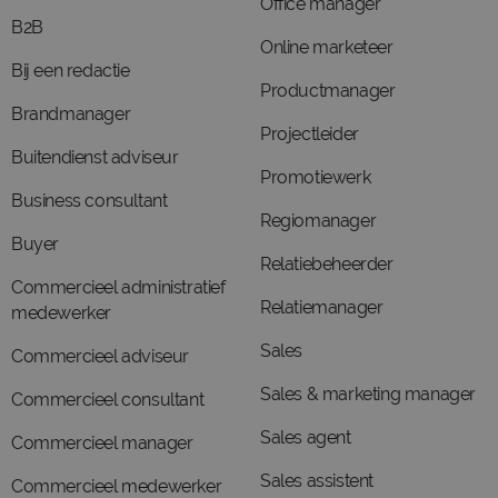
Office manager
B2B
Online marketeer
Bij een redactie
Productmanager
Brandmanager
Projectleider
Buitendienst adviseur
Promotiewerk
Business consultant
Regiomanager
Buyer
Relatiebeheerder
Commercieel administratief
Relatiemanager
medewerker
Sales
Commercieel adviseur
Sales & marketing manager
Commercieel consultant
Sales agent
Commercieel manager
Sales assistent
Commercieel medewerker