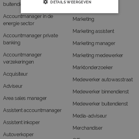
DETAILS WEERGEVEN
buitendienst
Marketeer
Accountmanager in de
Marketing
energie sector
Marketing assistent
Accountmanager private
banking
Marketing manager
Accountmanager
Marketing medewerker
verzekeringen
Marktonderzoeker
Acquisiteur
Medewerker autowasstraat
Adviseur
Medewerker binnendienst
Area sales manager
Medewerker buitendienst
Assistent accountmanager
Media-adviseur
Assistent inkoper
Merchandiser
Autoverkoper