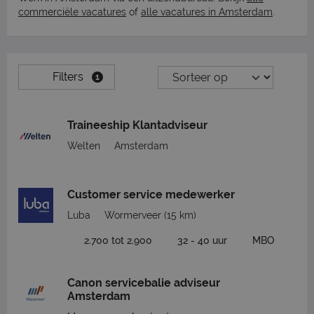
commerciële vacatures
of
alle vacatures in Amsterdam
.
Filters
1
Traineeship Klantadviseur
Welten
Amsterdam
Customer service medewerker
Luba
Wormerveer
(15 km)
2.700 tot 2.900
32 - 40 uur
MBO
Canon servicebalie adviseur
Amsterdam