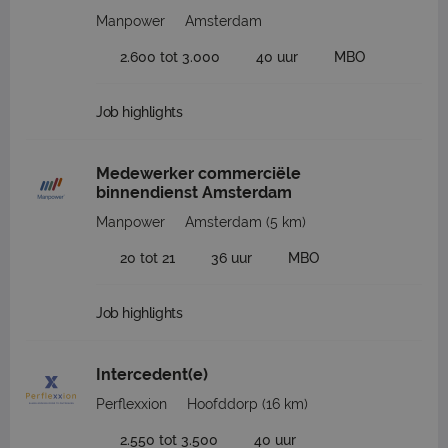
Manpower
Amsterdam
2.600 tot 3.000
40 uur
MBO
Job highlights
Medewerker commerciële
binnendienst Amsterdam
Manpower
Amsterdam
(5 km)
20 tot 21
36 uur
MBO
Job highlights
Intercedent(e)
Perflexxion
Hoofddorp
(16 km)
2.550 tot 3.500
40 uur