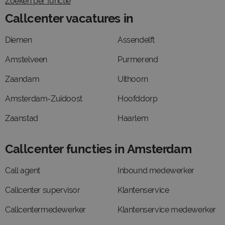
Zoeken per functie
Callcenter vacatures in
Diemen
Assendelft
Amstelveen
Purmerend
Zaandam
Uithoorn
Amsterdam-Zuidoost
Hoofddorp
Zaanstad
Haarlem
Callcenter functies in Amsterdam
Call agent
Inbound medewerker
Callcenter supervisor
Klantenservice
Callcentermedewerker
Klantenservice medewerker