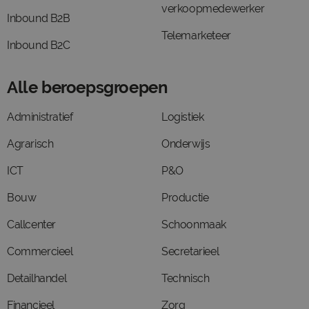
verkoopmedewerker
Inbound B2B
Telemarketeer
Inbound B2C
Alle beroepsgroepen
Administratief
Logistiek
Agrarisch
Onderwijs
ICT
P&O
Bouw
Productie
Callcenter
Schoonmaak
Commercieel
Secretarieel
Detailhandel
Technisch
Financieel
Zorg