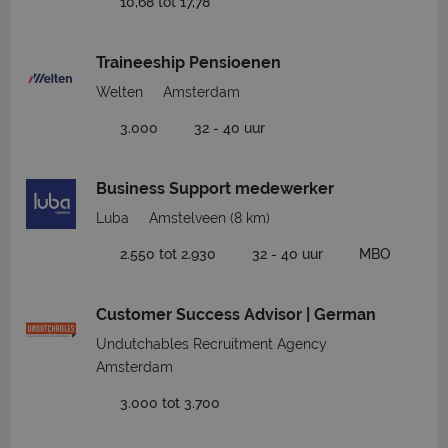
10,68 tot 17,78
Traineeship Pensioenen
Welten
Amsterdam
3.000
32 - 40 uur
Business Support medewerker
Luba
Amstelveen
(8 km)
2.550 tot 2.930
32 - 40 uur
MBO
Customer Success Advisor | German
Undutchables Recruitment Agency
Amsterdam
3.000 tot 3.700