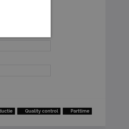
ductie
Quality control
Parttime