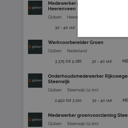
Medewerker groenvoorziening regi
Heerenveen
Globen
Heerenveen
(23 km)
32 - 40 uur
MBO
Werkvoorbereider Groen
Globen
Nederland
3.375 tot 5.186
32 - 40 uur
M
Onderhoudsmedewerker Rijkswegen
Steenwijk
Globen
Steenwijk
(11 km)
2.450 tot 3.210
32 - 40 uur
M
Medewerker groenvoorziening Stee
Globen
Steenwijk
(11 km)