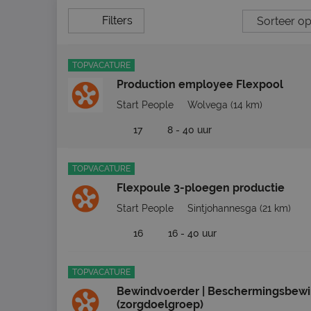
Filters
TOPVACATURE
Production employee Flexpool
Start People
Wolvega
(14 km)
17
8 - 40 uur
TOPVACATURE
Flexpoule 3-ploegen productie
Start People
Sintjohannesga
(21 km)
16
16 - 40 uur
TOPVACATURE
Bewindvoerder | Beschermingsbew
(zorgdoelgroep)