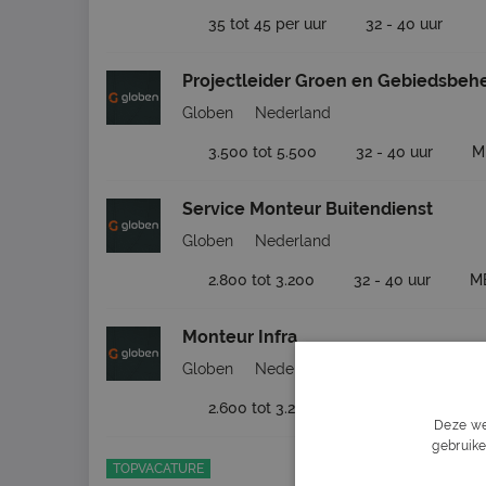
35 tot 45 per uur
32 - 40 uur
Projectleider Groen en Gebiedsbeh
Globen
Nederland
3.500 tot 5.500
32 - 40 uur
M
Service Monteur Buitendienst
Globen
Nederland
2.800 tot 3.200
32 - 40 uur
M
Monteur Infra
Globen
Nederland
2.600 tot 3.200
32 - 40 uur
M
Deze we
gebruike
TOPVACATURE