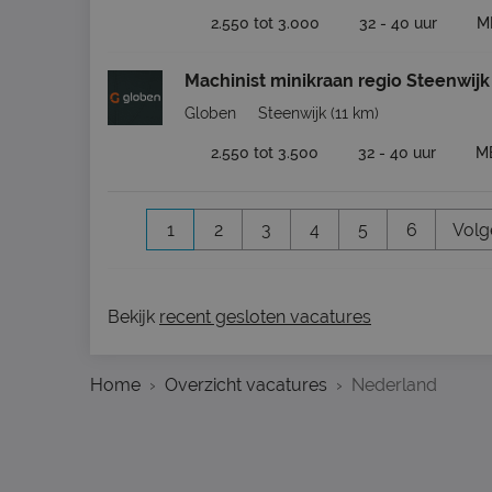
2.550 tot 3.000
32 - 40 uur
M
Machinist minikraan regio Steenwijk
Globen
Steenwijk
(11 km)
2.550 tot 3.500
32 - 40 uur
M
1
2
3
4
5
6
Volg
Bekijk
recent gesloten vacatures
Home
Overzicht vacatures
Nederland