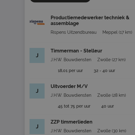
Productiemedewerker techniek &
assemblage
Rispens Uitzendbureau
Meppel
(17 km)
Timmerman - Stelleur
J
J.H.W. Bouwdiensten
Zwolle
(27 km)
18,01 per uur
32 - 40 uur
Uitvoerder M/V
J
J.H.W. Bouwdiensten
Zwolle
(28 km)
45 tot 75 per uur
40 uur
ZZP timmerlieden
J
J.H.W. Bouwdiensten
Zwolle
(30 km)