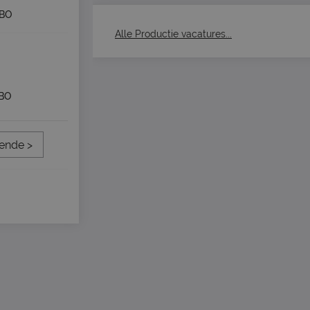
BO
Alle Productie vacatures...
BO
ende >