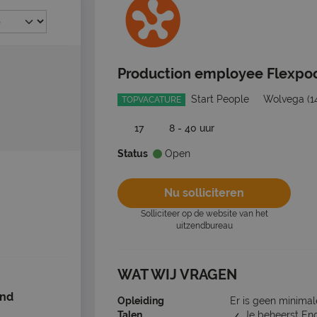
Production employee Flexpo
Start People
Wolvega
(1
TOPVACATURE
17
8 - 40 uur
Status
Open
Nu solliciteren
Solliciteer op de website van het
uitzendbureau
WAT WIJ VRAGEN
ind
Opleiding
Er is geen minimal
Talen
Je beheerst En