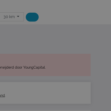
30 km
rwijderd door YoungCapital.
and
.