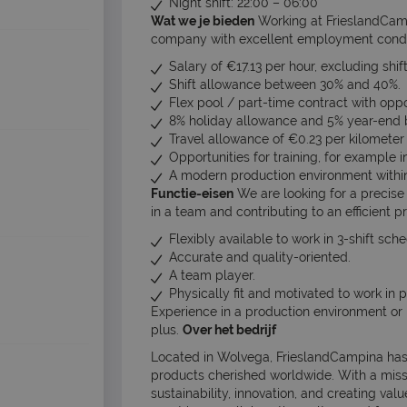
Night shift: 22:00 – 06:00
Wat we je bieden
Working at FrieslandCamp
company with excellent employment condit
Salary of €17.13 per hour, excluding shif
Shift allowance between 30% and 40%.
Flex pool / part-time contract with oppo
8% holiday allowance and 5% year-end 
Travel allowance of €0.23 per kilomete
Opportunities for training, for example 
A modern production environment within
Functie-eisen
We are looking for a precise
in a team and contributing to an efficient 
Flexibly available to work in 3-shift sch
Accurate and quality-oriented.
A team player.
Physically fit and motivated to work in 
Experience in a production environment o
plus.
Over het bedrijf
Located in Wolvega, FrieslandCampina has a 
products cherished worldwide. With a miss
sustainability, innovation, and creating v