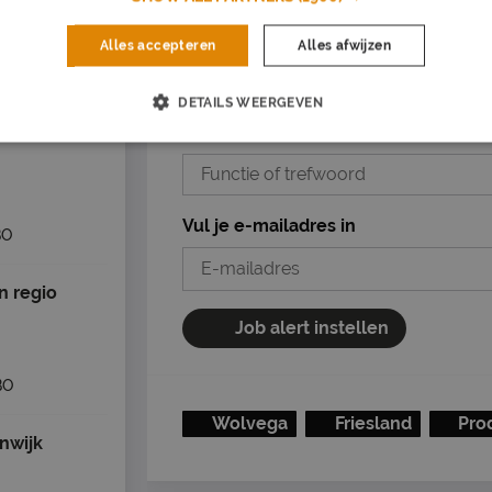
o
Mis nooit een vacature
Op basis van jouw voorkeuren
Alles accepteren
Alles afwijzen
Zet stop wanneer je wilt
nederland, 25 km
DETAILS WEERGEVEN
Wat voor werk?
Vul je e-mailadres in
BO
 regio
Job alert instellen
BO
Wolvega
Friesland
Pro
nwijk