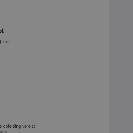
ol
4 km)
e opleiding vereist
gels