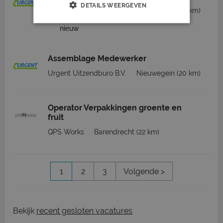
DETAILS WEERGEVEN
Urgent Uitzendburo B.V.
Nieuwegein
(20 km)
nieuw
Assemblage Medewerker
Urgent Uitzendburo B.V.
Nieuwegein
(20 km)
Operator Verpakkingen groente en
fruit
QPS Works
Barendrecht
(22 km)
1
2
3
Volgende >
Bekijk
recent gesloten vacatures