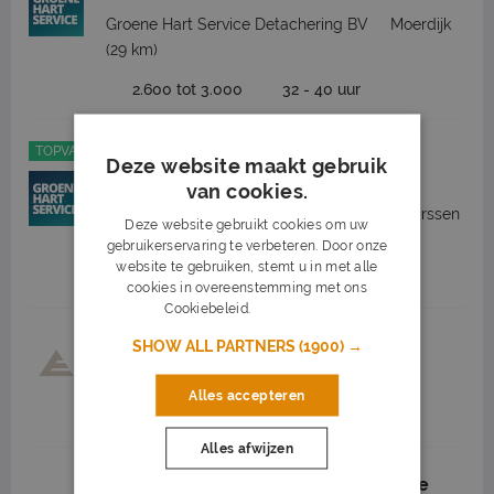
Groene Hart Service Detachering BV
Moerdijk
(29 km)
2.600 tot 3.000
32 - 40 uur
TOPVACATURE
Deze website maakt gebruik
Maaimachinist
van cookies.
Groene Hart Service Detachering BV
Maarssen
Deze website gebruikt cookies om uw
(27 km)
gebruikerservaring te verbeteren. Door onze
website te gebruiken, stemt u in met alle
2.600 tot 2.901
32 - 40 uur
cookies in overeenstemming met ons
Cookiebeleid.
Lees verder
Onderhoudsmonteur
SHOW ALL PARTNERS
(1900) →
EVA Recruitment
Bodegraven
(18 km)
Alles accepteren
3.420 tot 4.524
Alles afwijzen
Assemblage Medewerker Automotive