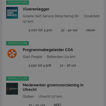
TOPVACATURE
Vloerenlegger
Groene Hart Service Detachering BV
IJsselstein
(17 km)
3.000 tot 3.300
32 - 40 uur
nieuw
TOPVACATURE
Programmabegeleider COA
Start People
Rotterdam
(24 km)
3.590 tot 4.978
32 - 36 uur
TOPVACATURE
Medewerker groenvoorziening in
Utrecht
Globen
Utrecht
(27 km)
32 - 40 uur
MBO