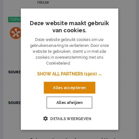
nieuw
TOPVACATURE
Deze website maakt gebruik
Hr Medewerker
van cookies.
Start People
Veenendaal
(25 km)
Deze website gebruikt cookies om uw
gebruikerservaring te verbeteren. Door onze
3.212 tot 4.271
32 - 40 uur
website te gebruiken, stemt u in met alle
cookies in overeenstemming met ons
Cookiebeleid.
Lees verder
Accountmanager
SHOW ALL PARTNERS
(1900) →
Sourza
Houten
(5 km)
Alles accepteren
Administratief Medewerker | Kom jij
Alles afwijzen
ons team versterken? | 24-40 uur |
Houten
Sourza
Houten
(5 km)
DETAILS WEERGEVEN