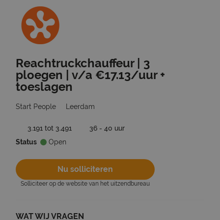
Reachtruckchauffeur | 3
Ga terug naar vacatures
ploegen | v/a €17.13/uur +
toeslagen
Start People
Leerdam
3.191 tot 3.491
36 - 40 uur
Status
Open
Nu solliciteren
Solliciteer op de website van het uitzendbureau
WAT WIJ VRAGEN