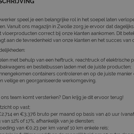
SCHRIJVING
erker speel je een belangrijke rol in het soepel laten verlo
en. Vanuit ons magazijn in Zwolle zorg je ervoor dat dagelijks
vloerproducten correct bij onze klanten aankomen. Dit bete
agt aan de tevredenheid van onze klanten en het succes van on
elijkheden:
en met behulp van een heftruck, reachtruck of elektrische pa
bakwagens en bestelbussen laden met de juiste producten;
innengekomen containers controleren en op de juiste manier 
n veilige en georganiseerde werkomgeving.
e ons team komt versterken? Dan krijg je dit ervoor terug!
tzicht op vast;
€2.714 en €3.376 bruto per maand op basis van 40 uur (vanaf 
van 12% of 17%, afhankelijk van je diensten;
oeding van €0,23 per km vanaf 10 km enkele reis;