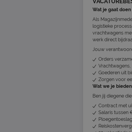
VACATUREBE
Wat je gaat doen
Als Magazijnmedew
logistieke process
vrachtwagens met 
werk direct bijdra
Jouw verantwoord
Orders verzamel
Vrachtwagens, 
Goederen uit b
Zorgen voor ee
Wat we je bieden
Ben jij diegene di
Contract met ui
Salaris tussen 
Ploegentoeslag 
Reiskostenverg