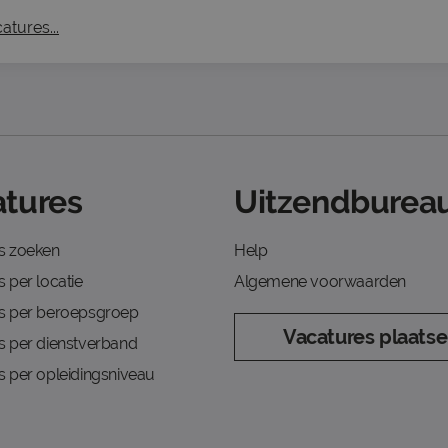
atures...
tures
Uitzendbureau
s zoeken
Help
 per locatie
Algemene voorwaarden
s per beroepsgroep
Vacatures plaats
s per dienstverband
s per opleidingsniveau