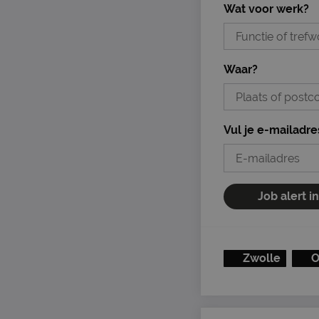
Wat voor werk?
Waar?
Vul je e-mailadre
Job alert i
Zwolle
O