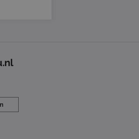
.nl
en