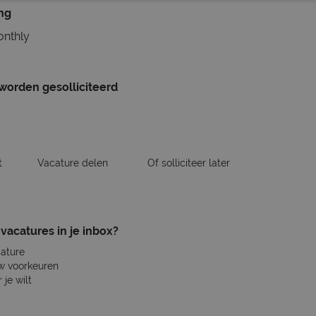
ing
onthly
 worden gesolliciteerd
t
Vacature delen
Of solliciteer later
vacatures in je inbox?
cature
w voorkeuren
je wilt