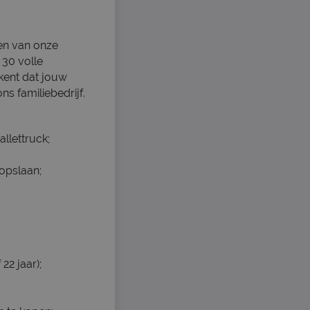
pen van onze
 30 volle
kent dat jouw
s familiebedrijf.
llettruck;
opslaan;
22 jaar);