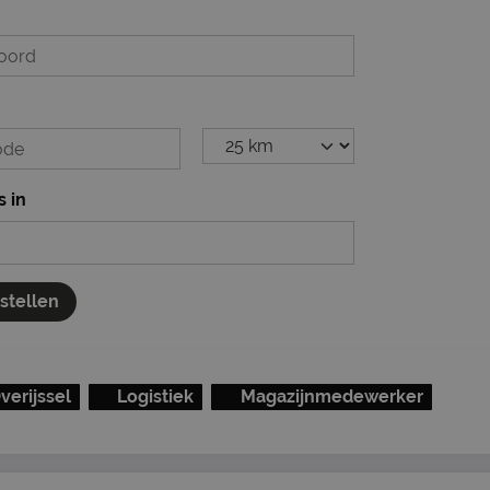
s in
nstellen
verijssel
Logistiek
Magazijnmedewerker