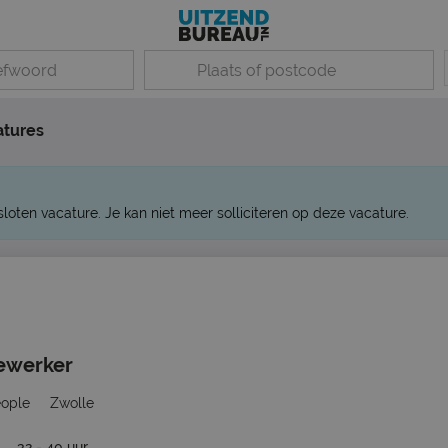
atures
sloten vacature. Je kan niet meer solliciteren op deze vacature.
ewerker
eople
Zwolle
32 - 40 uur