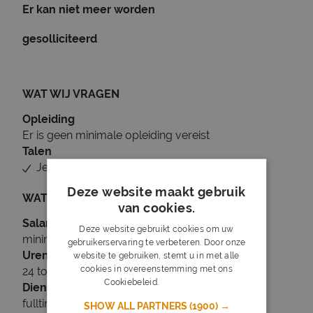
Er kan niet meer worden
gesolliciteerd
WAT WIJ VRAGEN
Opleiding
Er is geen minimale opleiding vereist
Talen
Je beheerst Nederlands
Deze website maakt gebruik
WAT WIJ BIEDEN
van cookies.
Salaris
Deze website gebruikt cookies om uw
minimaal € 18
gebruikerservaring te verbeteren. Door onze
Uren
website te gebruiken, stemt u in met alle
cookies in overeenstemming met ons
24 tot 40 uur per week
Cookiebeleid.
Lees verder
Dienstverband
fulltime
SHOW ALL PARTNERS
(1900) →