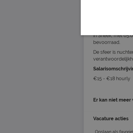
Over het bedrijf
Je komt terecht bij
generaties Douma 
van Europa. Bij he
in Sneek, met 65.
bevoorraad.
De sfeer is nucht
verantwoordelijkhe
Salarisomschrijv
€15 - €18 hourly
Er kan niet meer
Vacature acties
Opslaan als favorie