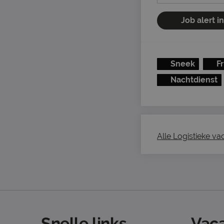
Job alert i
Sneek
F
Nachtdienst
Alle Logistieke vac
Snelle links
Vaca