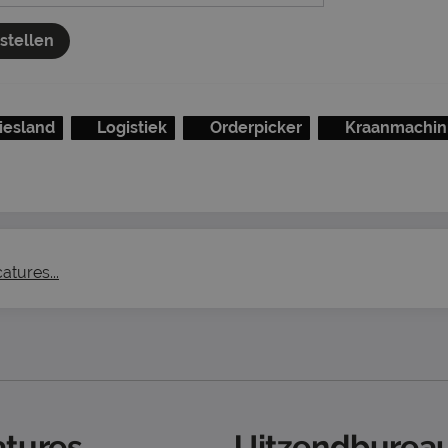
nstellen
riesland
Logistiek
Orderpicker
Kraanmachini
atures...
tures
Uitzendbureau