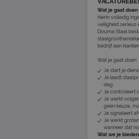
VACATUREBE
Wat je gaat doen
hierin volledig in
veiligheid serieus
Douma Staal besta
staalgroothandelar
bedrijf aan klanten
Wat je gaat doen
Je start je die
Je laadt staal
dag;
Je controleert 
Je werkt volgen
geen keuze, maa
Je signaleert a
Je werkt grote
wanneer dat nod
Wat we je bieden