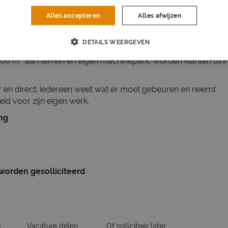
Alles accepteren
Alles afwijzen
 een familiebedrijf dat in 1918 begon als ijzerhandel en inmidd
aan het roer, is uitgegroeid tot een van de modernste staal
DETAILS WEERGEVEN
t 100-jarig bestaan kreeg het bedrijf het predicaat Koninklijk. 
000 m² aan terrein en eigen machinepark, worden klanten bin
er en direct: iedereen weet wat er moet gebeuren en neemt
id voor zijn eigen werk.
ing
 worden gesolliciteerd
t
Vacature delen
Of solliciteer later