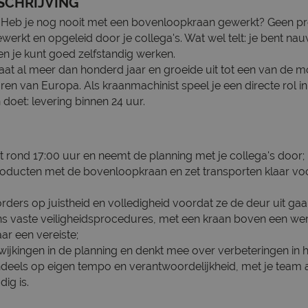
SCHRIJVING
Heb je nog nooit met een bovenloopkraan gewerkt? Geen pr
gewerkt en opgeleid door je collega's. Wat wel telt: je bent na
 en je kunt goed zelfstandig werken.
at al meer dan honderd jaar en groeide uit tot een van de 
en van Europa. Als kraanmachinist speel je een directe rol in
 doet: levering binnen 24 uur.
nst rond 17:00 uur en neemt de planning met je collega's door;
producten met de bovenloopkraan en zet transporten klaar v
orders op juistheid en volledigheid voordat ze de deur uit gaa
s vaste veiligheidsprocedures, met een kraan boven een werk
r een vereiste;
fwijkingen in de planning en denkt mee over verbeteringen in 
ndeels op eigen tempo en verantwoordelijkheid, met je team 
ig is.