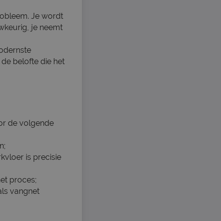
obleem. Je wordt
uwkeurig, je neemt
modernste
 de belofte die het
oor de volgende
n;
vloer is precisie
het proces;
als vangnet