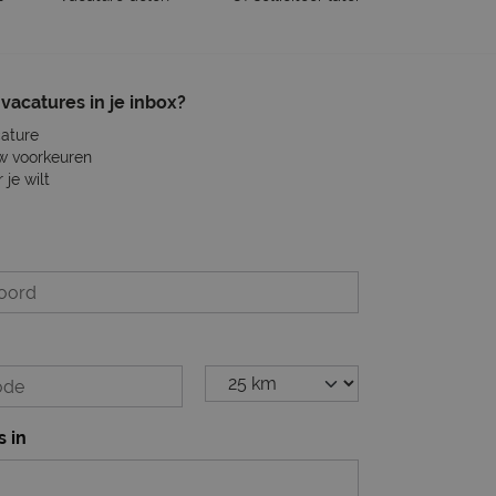
vacatures in je inbox?
cature
w voorkeuren
je wilt
s in