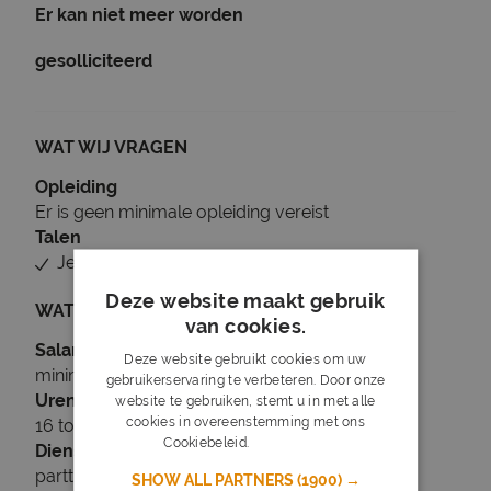
Er kan niet meer worden
gesolliciteerd
WAT WIJ VRAGEN
Opleiding
Er is geen minimale opleiding vereist
Talen
Je beheerst Nederlands
Deze website maakt gebruik
WAT WIJ BIEDEN
van cookies.
Salaris
Deze website gebruikt cookies om uw
minimaal € 3.000
gebruikerservaring te verbeteren. Door onze
Uren
website te gebruiken, stemt u in met alle
cookies in overeenstemming met ons
16 tot 24 uur per week
Cookiebeleid.
Lees verder
Dienstverband
parttime
SHOW ALL PARTNERS
(1900) →