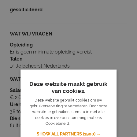
gesolliciteerd
WAT WIJ VRAGEN
Opleiding
Er is geen minimale opleiding vereist
Talen
Je beheerst Nederlands
WAT WIJ BIEDEN
Deze website maakt gebruik
Salaris
van cookies.
€ 2.600 tot € 3.250
Deze website gebruikt cookies om uw
Uren
gebruikerservaring te verbeteren. Door onze
38 tot 40 uur per week
website te gebruiken, stemt u in met alle
cookies in overeenstemming met ons
Dienstverband
Cookiebeleid.
Lees verder
fulltime
SHOW ALL PARTNERS
(1900) →