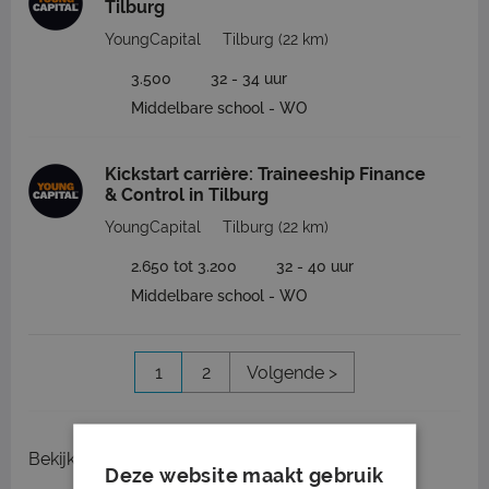
Tilburg
YoungCapital
Tilburg
(22 km)
3.500
32 - 34 uur
Middelbare school - WO
Kickstart carrière: Traineeship Finance
& Control in Tilburg
YoungCapital
Tilburg
(22 km)
2.650 tot 3.200
32 - 40 uur
Middelbare school - WO
1
2
Volgende >
Bekijk
recent gesloten vacatures
Deze website maakt gebruik