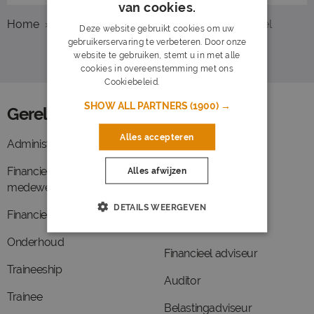
van cookies.
Home
Overzicht vacatures
Breda
Financieel
Deze website gebruikt cookies om uw
gebruikerservaring te verbeteren. Door onze
website te gebruiken, stemt u in met alle
cookies in overeenstemming met ons
Cookiebeleid.
Lees verder
SHOW ALL PARTNERS
(1900) →
Gerelateerde functies
Alles accepteren
Administratief medewerker
Hypotheekadviseur
Financieel administratief
Assistent accountant
Alles afwijzen
medewerker
Assistent controller
DETAILS WEERGEVEN
Financieel medewerker
Fiscalist
Onderhoud
Financieel adviseur
Traineeship
Auditor
Trainee
Belastingadviseur