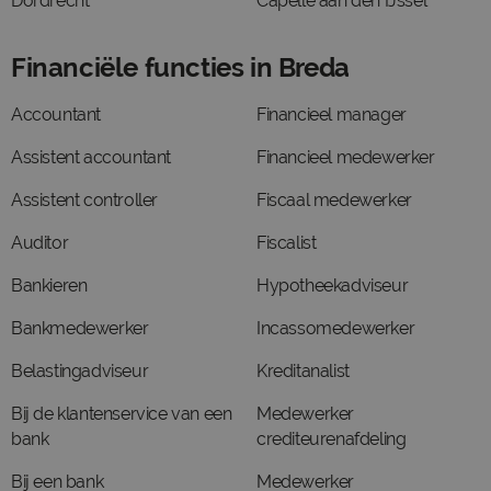
Dordrecht
Capelle aan den IJssel
Financiële functies in Breda
Accountant
Financieel manager
Assistent accountant
Financieel medewerker
Assistent controller
Fiscaal medewerker
Auditor
Fiscalist
Bankieren
Hypotheekadviseur
Bankmedewerker
Incassomedewerker
Belastingadviseur
Kreditanalist
Bij de klantenservice van een
Medewerker
bank
crediteurenafdeling
Bij een bank
Medewerker