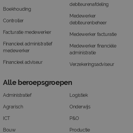
debiteurenafdeling
Boekhouding
Medewerker
Controller
debiteurenbeheer
Facturatie medewerker
Medewerker facturatie
Financieel administratief
Medewerker financiële
medewerker
administratie
Financieel adviseur
Verzekeringsadviseur
Alle beroepsgroepen
Administratief
Logistiek
Agrarisch
Onderwijs
ICT
P&O
Bouw
Productie