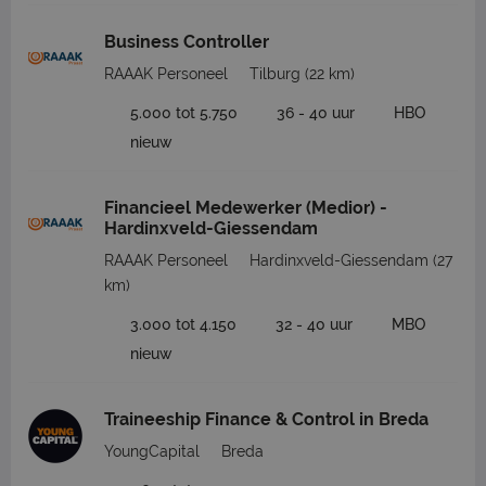
Business Controller
RAAAK Personeel
Tilburg
(22 km)
5.000 tot 5.750
36 - 40 uur
HBO
nieuw
Financieel Medewerker (Medior) -
Hardinxveld-Giessendam
RAAAK Personeel
Hardinxveld-Giessendam
(27
km)
3.000 tot 4.150
32 - 40 uur
MBO
nieuw
Traineeship Finance & Control in Breda
YoungCapital
Breda