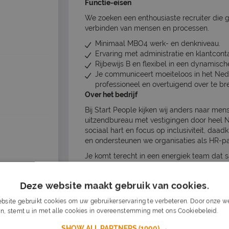
Functie-eisen
We zoeken een enthousiaste recruiter die g
verbinden van mensen en processen.
Minimaal MBO4 werk- en denkniveau.
Ervaring met administratie en klantcont
Rijbewijs B en flexibel in een dynamisc
Je communiceert moeiteloos in het Ned
professioneel en overtuigend over te br
Over het bedrijf
Bij Start People kijken wij anders naar men
uitzendbureau met vestigingen door heel 
sociaal hart en focus op inclusiviteit, daa
en ondersteunen we organisaties als HR-par
Je komt terecht in een energiek team dat 
mooie kantoor in Den Haag werk je onder d
Roel. Hij zorgt samen met de Senior recrui
Deze website maakt gebruik van cookies.
inwerktraject. Zodra je helemaal ingewerkt b
manier in te vullen.
bsite gebruikt cookies om uw gebruikerservaring te verbeteren. Door onze we
n, stemt u in met alle cookies in overeenstemming met ons Cookiebeleid.
Lee
Wil je meer informatie, neem dan contact 
via corporaterecruitment@startpeople.nl o
SHOW ALL PARTNERS
(1900) →