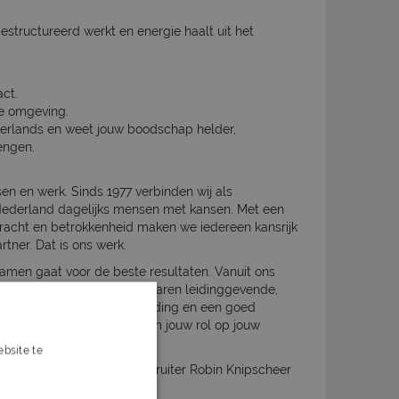
estructureerd werkt en energie haalt uit het
act.
he omgeving.
erlands en weet jouw boodschap helder,
engen.
sen en werk. Sinds 1977 verbinden wij als
Nederland dagelijks mensen met kansen. Met een
dkracht en betrokkenheid maken we iedereen kansrijk
tner. Dat is ons werk.
samen gaat voor de beste resultaten. Vanuit ons
e begeleiding van jouw ervaren leidinggevende,
ters voor een sterke onboarding en een goed
ent, krijg je alle vrijheid om jouw rol op jouw
bsite te
s verder
op met onze Corporate Recruiter Robin Knipscheer
f mobiel 06-53245914