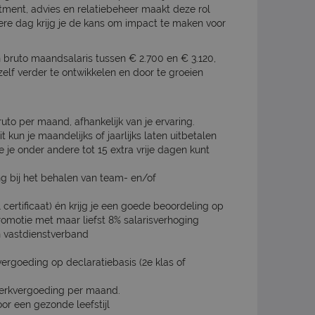
itment, advies en relatiebeheer maakt deze rol
ere dag krijg je de kans om impact te maken voor
n bruto maandsalaris tussen € 2.700 en € 3.120,
lf verder te ontwikkelen en door te groeien
ruto per maand, afhankelijk van je ervaring.
 kun je maandelijks of jaarlijks laten uitbetalen
je onder andere tot 15 extra vrije dagen kunt
ng bij het behalen van team- en/of
certificaat) én krijg je een goede beoordeling op
romotie met maar liefst 8% salarisverhoging
en vastdienstverband
rgoeding op declaratiebasis (2e klas of
werkvergoeding per maand.
voor een gezonde leefstijl