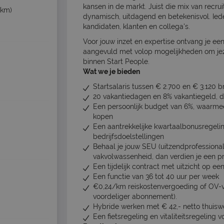
kansen in de markt. Juist die mix van recru
 km)
dynamisch, uitdagend en betekenisvol. Ied
kandidaten, klanten en collega's.
Voor jouw inzet en expertise ontvang je ee
aangevuld met volop mogelijkheden om jeze
binnen Start People.
Wat we je bieden
Startsalaris tussen € 2.700 en € 3.120 b
20 vakantiedagen en 8% vakantiegeld, dit
Een persoonlijk budget van 6%, waarmee 
kopen
Een aantrekkelijke kwartaalbonusregeli
bedrijfsdoelstellingen
Behaal je jouw SEU (uitzendprofessional 
vakvolwassenheid, dan verdien je een p
Een tijdelijk contract met uitzicht op e
Een functie van 36 tot 40 uur per week
€0,24/km reiskostenvergoeding of OV-ve
voordeliger abonnement).
Hybride werken met € 42,- netto thuis
Een fietsregeling en vitaliteitsregeling 