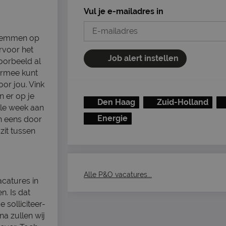
Vul je e-mailadres in
fstemmen op
rvoor het
Job alert instellen
voorbeeld al
ermee kunt
oor jou. Vink
n er op je
Den Haag
Zuid-Holland
lle week aan
Energie
n eens door
zit tussen
Alle P&O vacatures...
acatures in
n. Is dat
 solliciteer-
na zullen wij