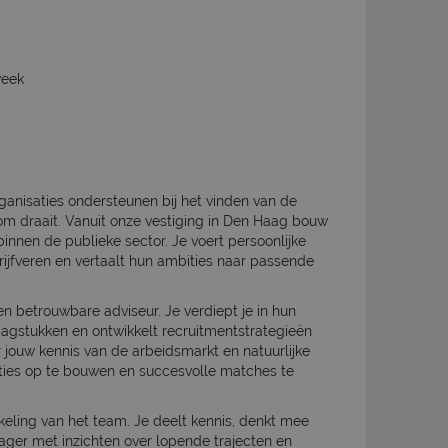
week
ganisaties ondersteunen bij het vinden van de
k om draait. Vanuit onze vestiging in Den Haag bouw
innen de publieke sector. Je voert persoonlijke
ijfveren en vertaalt hun ambities naar passende
en betrouwbare adviseur. Je verdiept je in hun
agstukken en ontwikkelt recruitmentstrategieën
r jouw kennis van de arbeidsmarkt en natuurlijke
ties op te bouwen en succesvolle matches te
kkeling van het team. Je deelt kennis, denkt mee
ger met inzichten over lopende trajecten en