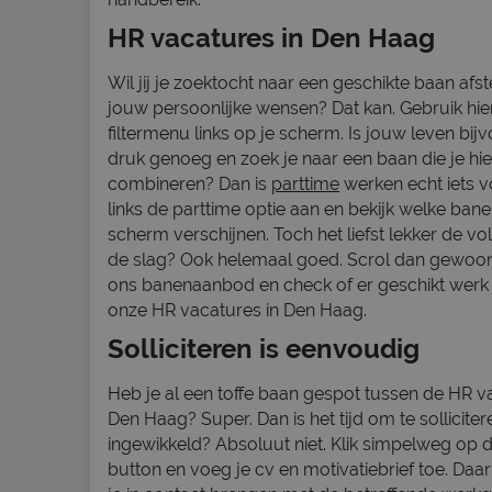
HR vacatures in Den Haag
Wil jij je zoektocht naar een geschikte baan a
jouw persoonlijke wensen? Dat kan. Gebruik hie
filtermenu links op je scherm. Is jouw leven bij
druk genoeg en zoek je naar een baan die je hi
combineren? Dan is
parttime
werken echt iets v
links de parttime optie aan en bekijk welke bane
scherm verschijnen. Toch het liefst lekker de vo
de slag? Ook helemaal goed. Scrol dan gewoo
ons banenaanbod en check of er geschikt werk 
onze HR vacatures in Den Haag.
Solliciteren is eenvoudig
Heb je al een toffe baan gespot tussen de HR v
Den Haag? Super. Dan is het tijd om te sollicitere
ingewikkeld? Absoluut niet. Klik simpelweg op de
button en voeg je cv en motivatiebrief toe. Daar