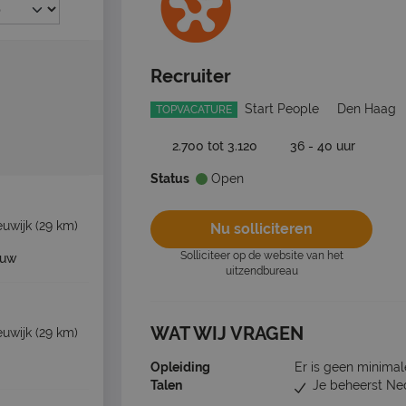
Recruiter
Start People
Den Haag
TOPVACATURE
2.700 tot 3.120
36 - 40 uur
Status
Open
uwijk
(29 km)
Nu solliciteren
Solliciteer op de website van het
euw
uitzendbureau
WAT WIJ VRAGEN
uwijk
(29 km)
Opleiding
Er is geen minimal
Talen
Je beheerst Ne