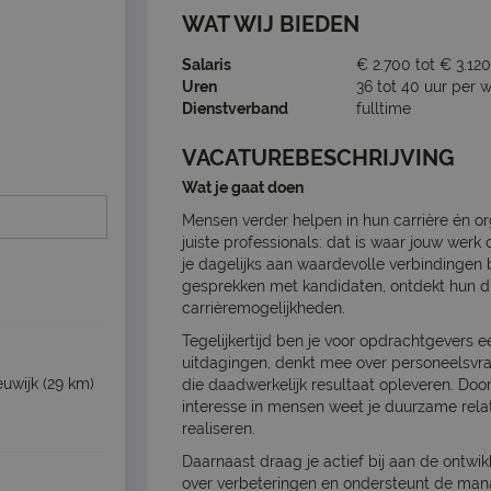
WAT WIJ BIEDEN
Salaris
€ 2.700 tot € 3.120
Uren
36 tot 40 uur per 
Dienstverband
fulltime
VACATUREBESCHRIJVING
Wat je gaat doen
Mensen verder helpen in hun carrière én or
juiste professionals: dat is waar jouw wer
je dagelijks aan waardevolle verbindingen b
gesprekken met kandidaten, ontdekt hun dr
carrièremogelijkheden.
Tegelijkertijd ben je voor opdrachtgevers e
uitdagingen, denkt mee over personeelsvra
uwijk
(29 km)
die daadwerkelijk resultaat opleveren. Doo
interesse in mensen weet je duurzame rela
realiseren.
Daarnaast draag je actief bij aan de ontwi
over verbeteringen en ondersteunt de mana