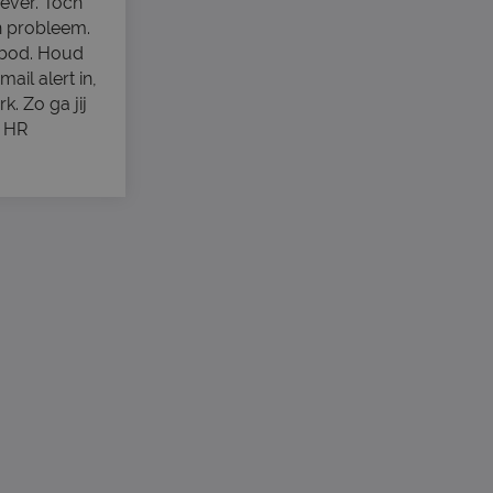
ever. Toch
n probleem.
nbod. Houd
ail alert in,
. Zo ga jij
e HR