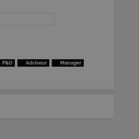
P&O
Adviseur
Manager