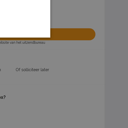
olliciteren
website van het uitzendbureau
n
Of solliciteer later
ox?