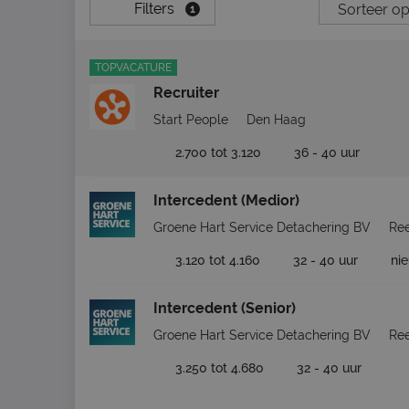
Filters
1
TOPVACATURE
Recruiter
Start People
Den Haag
2.700 tot 3.120
36 - 40 uur
Intercedent (Medior)
Groene Hart Service Detachering BV
Ree
3.120 tot 4.160
32 - 40 uur
ni
Intercedent (Senior)
Groene Hart Service Detachering BV
Ree
3.250 tot 4.680
32 - 40 uur