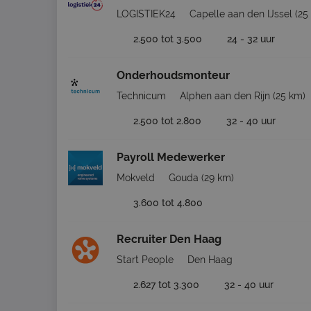
LOGISTIEK24
Capelle aan den IJssel
(25
2.500 tot 3.500
24 - 32 uur
Onderhoudsmonteur
Technicum
Alphen aan den Rijn
(25 km)
2.500 tot 2.800
32 - 40 uur
Payroll Medewerker
Mokveld
Gouda
(29 km)
3.600 tot 4.800
Recruiter Den Haag
Start People
Den Haag
2.627 tot 3.300
32 - 40 uur