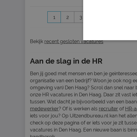
1
2
3
4
5
Volgen
Bekijk
recent gesloten vacatures
Aan de slag in de HR
Ben jij goed met mensen en ben je geïnteressee
organisatie van een bedrijf? Woon je ook nog ee
omgeving van) Den Haag? Scrol dan snel naar
onze HR vacatures in Den Haag. Daar zit vast ie
tussen. Wat dacht je bijvoorbeeld van een baan
medewerker
? Of is werken als
recruiter
of
HR-a
iets voor jou? Op Uitzendbureau.nl kan het alle
check op deze pagina of er iets voor je zit tuss
vacatures in Den Haag. Een nieuwe baan is bin
handbereik.