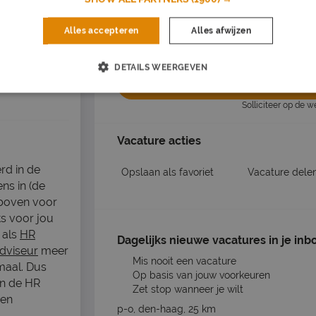
Salarisomschrijving
Alles accepteren
Alles afwijzen
€2700 - €3120 monthly
de >
DETAILS WEERGEVEN
Nu s
Solliciteer op de 
Vacature acties
rd in de
Opslaan als favoriet
Vacature dele
ns in (de
 boven voor
ts voor jou
 als
HR
Dagelijks nieuwe vacatures in je inb
dviseur
meer
Mis nooit een vacature
maal. Dus
Op basis van jouw voorkeuren
en de HR
Zet stop wanneer je wilt
nen
p-o, den-haag, 25 km