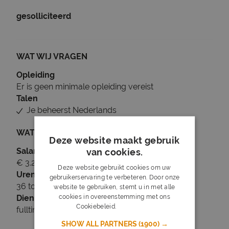
gesolliciteerd
WAT WIJ VRAGEN
Opleiding
Er is geen minimale opleiding vereist
Talen
Je beheerst Nederlands
WAT WIJ BIEDEN
Deze website maakt gebruik
Salaris
van cookies.
€ 3.220 tot € 4.043
Deze website gebruikt cookies om uw
Uren
gebruikerservaring te verbeteren. Door onze
36 tot 40 uur per week
website te gebruiken, stemt u in met alle
cookies in overeenstemming met ons
Dienstverband
Cookiebeleid.
Lees verder
fulltime
SHOW ALL PARTNERS
(1900) →