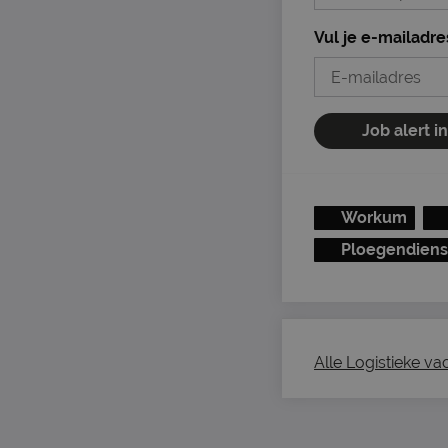
Vul je e-mailadre
Job alert i
Workum
Ploegendiens
Alle Logistieke va