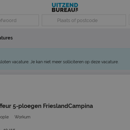
atures
sloten vacature. Je kan niet meer solliciteren op deze vacature.
ffeur 5-ploegen FrieslandCampina
eople
Workum
- 40 uur