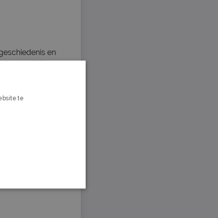
 geschiedenis en
t vormen de kern
g en continue
bsite te
We combineren
s verder
le werksfeer en
mst van voeding?