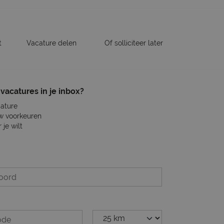
t
Vacature delen
Of solliciteer later
vacatures in je inbox?
cature
w voorkeuren
je wilt