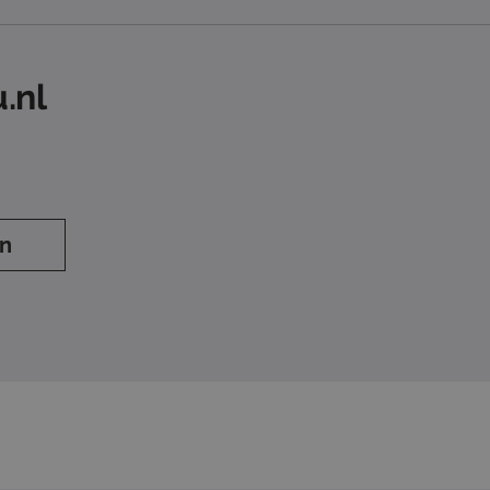
.nl
en