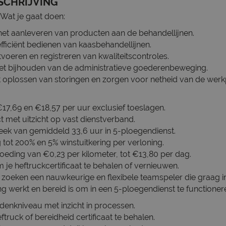
SCHRIJVING
Wat je gaat doen:
het aanleveren van producten aan de behandellijnen.
efficiënt bedienen van kaasbehandellijnen.
itvoeren en registreren van kwaliteitscontroles.
 het bijhouden van de administratieve goederenbeweging.
 oplossen van storingen en zorgen voor netheid van de werk
€17,69 en €18,57 per uur exclusief toeslagen.
ct met uitzicht op vast dienstverband.
eek van gemiddeld 33,6 uur in 5-ploegendienst.
tot 200% en 5% winstuitkering per verloning.
eding van €0,23 per kilometer, tot €13,80 per dag.
 je heftruckcertificaat te behalen of vernieuwen.
 zoeken een nauwkeurige en flexibele teamspeler die graag 
 werkt en bereid is om in een 5-ploegendienst te functioner
enkniveau met inzicht in processen.
ftruck of bereidheid certificaat te behalen.