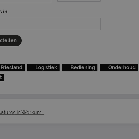
s in
nstellen
Friesland
Logistiek
Bediening
Onderhoud
t
catures in Workum...