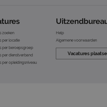
tures
Uitzendbureau
s zoeken
Help
 per locatie
Algemene voorwaarden
s per beroepsgroep
Vacatures plaats
s per dienstverband
s per opleidingsniveau