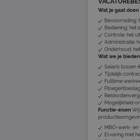
VACATUREBE
Wat je gaat doen
Bevoorrading: 
Bediening: het 
Controle: het u
Administratie:
Onderhoud: het
Wat we je bieden
Salaris tussen 
Tijdelijk contra
Fulltime werkw
Ploegentoeslag 
Reiskostenvergo
Mogelijkheid om
Functie-eisen
Wij
productieomgeving
MBO-werk- en d
Ervaring met he