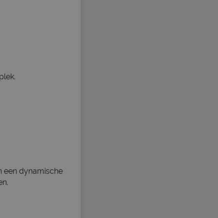
plek.
in een dynamische
en.