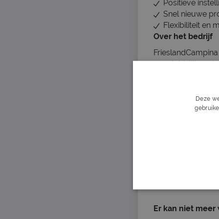
Positieve inste
Snel nieuwe pr
Flexibiliteit e
Over het bedrijf
FrieslandCampina 
een duidelijke mis
van alles wat we
verbetering.
Deze we
Bij ons werk je o
gebruike
vooruitstrevende 
een gezonde werk-
Ben jij klaar om 
Salarisomschrijv
€18 - €19 hourly
Er kan niet meer