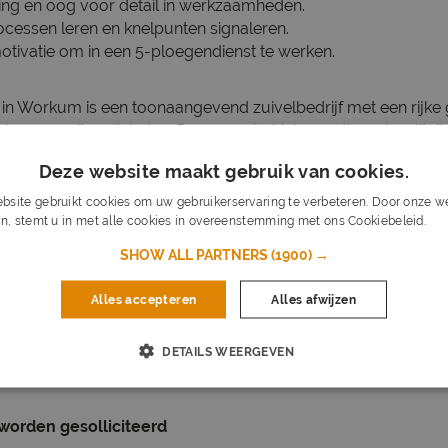
lling en oog voor detail in werkzaamheden.
ocessen leren en knelpunten signaleren.
n motivatie om in een 5-ploegendienst te werken.
in Workum is een toonaangevend zuivelbedrijf met een rijke
sie: meer uit melk halen. Duurzaamheid, innovatie en kwalitei
 doen, ondersteund door onze waarden respect, samenwerkin
Deze website maakt gebruik van cookies.
bsite gebruikt cookies om uw gebruikerservaring te verbeteren. Door onze we
p de grootste kaasproductielocatie van Noordwest-Europa. 
n, stemt u in met alle cookies in overeenstemming met ons Cookiebeleid.
Lee
projecten met aandacht voor persoonlijke groei, een collegia
privébalans. Hier krijg je de kans om echt impact te maken.
SHOW ALL PARTNERS
(1900) →
deel uit te maken van een team dat samenwerkt aan de toeko
Alles accepteren
Alles afwijzen
ing
DETAILS WEERGEVEN
 worden gesolliciteerd