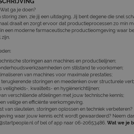
SCHRIJVING
Wat ga je doen?
toring zien, zie jij een uitdaging. Jij bent degene die snel s
maal draait en zorgt ervoor dat productieprocessen zo min mo
t in een moderne farmaceutische productieomgeving waar b
 zijn.
eden:
echnische storingen aan machines en productielijnen;
 onderhoudswerkzaamheden om stilstand te voorkomen;
timaliseren van machines voor maximale prestaties;
 terugkerende storingen en meedenken over structurele verb
eiligheids-, kwaliteits- en hygiënerichtlijnen;
an verschillende afdelingen met jouw technische kennis;
en veilige en efficiënte werkomgeving.
st van sleutelen, storingen oplossen en techniek verbeteren? 
ving waar jouw kennis echt wordt gewaardeerd? Neem dan
s@startpeople.nl of bel of app naar 06-20653486.
Wat we je 