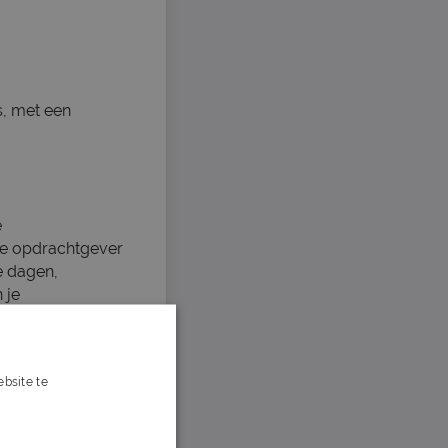
s, met een
e
 de opdrachtgever
je dagen,
 je
 bezig is en
bsite te
s verder