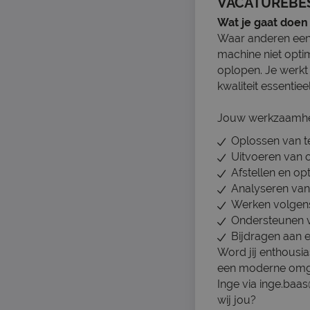
VACATUREBE
Wat je gaat doen
Waar anderen een s
machine niet opti
oplopen. Je werk
kwaliteit essentieel
Jouw werkzaamh
Oplossen van t
Uitvoeren van
Afstellen en op
Analyseren van
Werken volgens v
Ondersteunen v
Bijdragen aan e
Word jij enthousia
een moderne omge
Inge via inge.baa
wij jou?