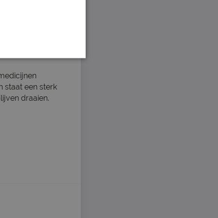
 medicijnen
 staat een sterk
ijven draaien.