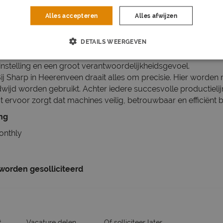
nis van mechanica en/of elektrotechniek;
Alles accepteren
Alles afwijzen
aar ervaring binnen een productieomgeving;
ng van de Nederlandse en Engelse taal;
DETAILS WEERGEVEN
crosoft Office;
om in een 2-ploegendienst te werken;
instelling en een groot verantwoordelijkheidsgevoel.
ij Sharp in Heerenveen draait alles om precisie. Hier worden
wijd worden gebruikt. Achter iedere succesvolle productielijn
 ervoor zorgt dat machines veilig, betrouwbaar en efficiënt bl
ing
onthly
 worden gesolliciteerd
t
Vacature delen
Of solliciteer later