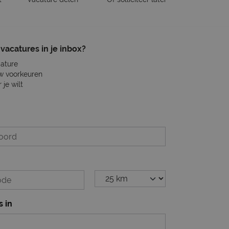
vacatures in je inbox?
cature
w voorkeuren
je wilt
s in