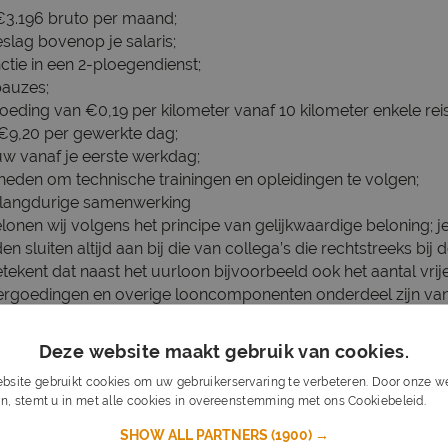
 €3.196 bruto per maand;
slag bovenop je salaris;
nctie in een 2-ploegendienst;
pauzes;
eding van €0,19 per kilometer vanaf 10 kilometer enkele rei
9,20 per gewerkte dag;
 vanaf je eerste werkdag;
heden om technische trainingen en opleidingen te volgen;
n langdurige samenwerking
elonen wij volgens het principe van gelijkwaardige beloning; j
 sluiten altijd aan bij die van collega’s die rechtstreeks bij
 betekent dat naast het uurloon bijvoorbeeld ook het aantal vri
ergoedingen en overige looncomponenten onderdeel zijn van
den.
Functie-eisen
Wat neem je mee?
s al te kunnen, maar je bent wel iemand die graag met techniek
Deze website maakt gebruik van cookies.
n het oplossen van problemen.
bsite gebruikt cookies om uw gebruikerservaring te verbeteren. Door onze we
n, stemt u in met alle cookies in overeenstemming met ons Cookiebeleid.
Lee
SHOW ALL PARTNERS
(1900) →
enkniveau;