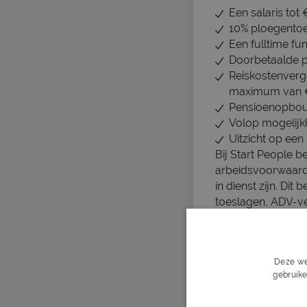
Een salaris tot
10% ploegentoe
Een fulltime fu
Doorbetaalde 
Reiskostenvergo
maximum van €
Pensioenopbouw
Volop mogelijk
Uitzicht op ee
Bij Start People b
arbeidsvoorwaarden
in dienst zijn. Dit
toeslagen, ADV-v
arbeidsvoorwaar
Je hoeft niet alle
energie krijgt va
Deze we
gebruike
Daarnaast heb je:
Mbo werk- en d