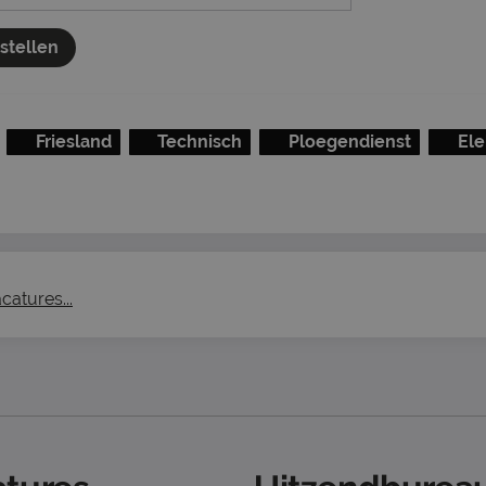
nstellen
Friesland
Technisch
Ploegendienst
Ele
catures...