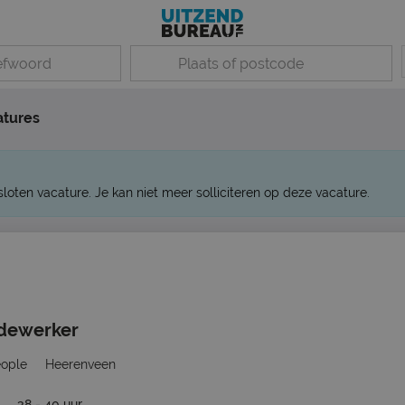
atures
sloten vacature. Je kan niet meer solliciteren op deze vacature.
dewerker
eople
Heerenveen
38 - 40 uur