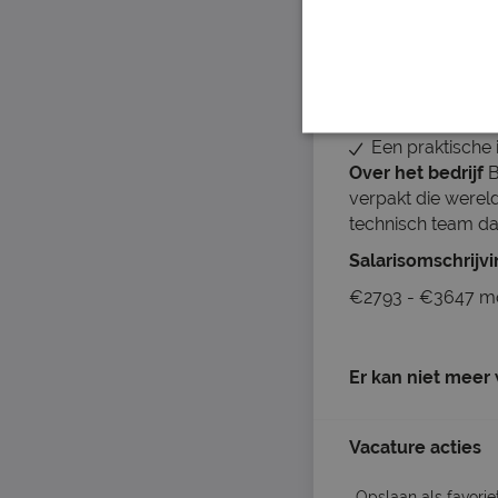
Technische ken
Minimaal één j
Goede beheersi
Ervaring met Mi
De bereidheid 
Een praktische 
Over het bedrijf
B
verpakt die wereld
technisch team dat
Salarisomschrijv
€2793 - €3647 m
Er kan niet meer
Vacature acties
Opslaan als favorie