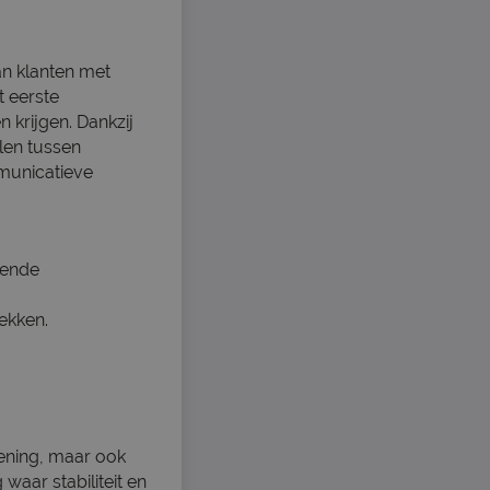
an klanten met
t eerste
 krijgen. Dankzij
elen tussen
mmunicatieve
pende
rekken.
lening, maar ook
aar stabiliteit en