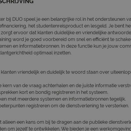
SCHRIJVING
r bij DUO speel je een belangrijke rol in het ondersteunen v
financiering, het studentenreisproduct en lesgeld. Je bent he
orgt ervoor dat klanten duidelijke en vriendelijke antwoorden
aining word je goed voorbereid om snel en efficiënt te schak
temen en informatiebronnen. In deze functie kun je jouw co
antgerichtheid optimaal inzetten.
lanten vriendelijk en duidelijk te woord staan over uiteenlo
e kern van de vraag achterhalen en de juiste informatie verst
prekken kort en bondig registreren in het systeem.
ken met meerdere systemen en informatiebronnen tegelijk.
beterpunten registreren om de dienstverlening te versterken.
iet alleen een kans om bij te dragen aan de publieke dienstver
en om jezelf te ontwikkelen. We bieden je een werkomgeving w