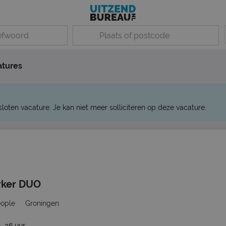
atures
sloten vacature. Je kan niet meer solliciteren op deze vacature.
ker DUO
eople
Groningen
- 36 uur