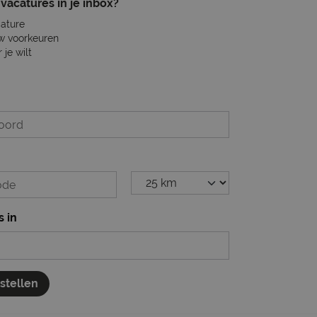
vacatures in je inbox?
cature
w voorkeuren
je wilt
s in
nstellen