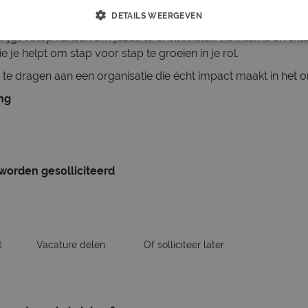
DETAILS WEERGEVEN
in een open en samenwerkingsgerichte omgeving waar jouw 
ijgt volop kansen om jezelf te ontwikkelen via interne en exte
e je helpt om stap voor stap te groeien in je rol.
ij te dragen aan een organisatie die écht impact maakt in het 
ing
 worden gesolliciteerd
t
Vacature delen
Of solliciteer later