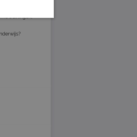
ideeën worden
rne trainingen,
onderwijs?