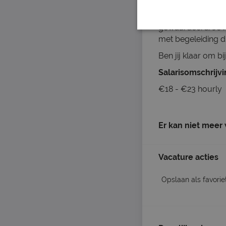
Bij DUO werk je 
gewaardeerd. Je kr
met begeleiding di
Ben jij klaar om b
Salarisomschrijv
€18 - €23 hourly
Er kan niet meer
Vacature acties
Opslaan als favorie