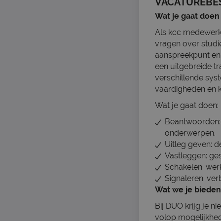
VACATUREBE
Wat je gaat doen
Als kcc medewerke
vragen over studie
aanspreekpunt en z
een uitgebreide tr
verschillende sys
vaardigheden en kl
Wat je gaat doen:
Beantwoorden: k
onderwerpen.
Uitleg geven: d
Vastleggen: ges
Schakelen: wer
Signaleren: ver
Wat we je bieden
Bij DUO krijg je n
volop mogelijkhed