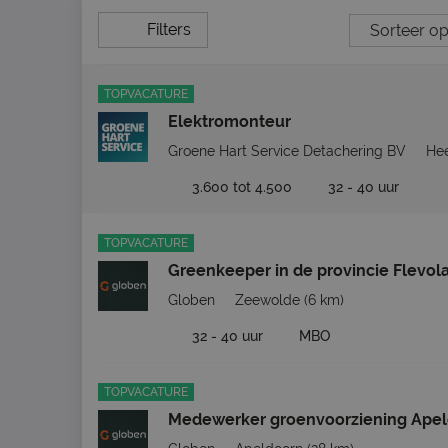
Filters
TOPVACATURE
Elektromonteur
Groene Hart Service Detachering BV
He
3.600 tot 4.500
32 - 40 uur
TOPVACATURE
Greenkeeper in de provincie Flevol
Globen
Zeewolde
(6 km)
32 - 40 uur
MBO
TOPVACATURE
Medewerker groenvoorziening Ape