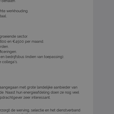
e behalen.
chte werkhouding.
aal.
roeiende sector.
€3600 en €4500 per maand.
rden.
ficeringen.
 bedrijfsbus (indien van toepassing).
 collega's.
aangegaan met grote landelijke aanbieder van
nde. Naast hun energieafdeling doen ze nog veel
drachtgever zeer interessant.
rzorgt de werving, selectie en het dienstverband