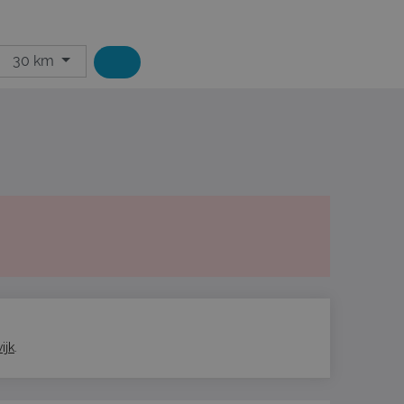
30 km
ijk
.