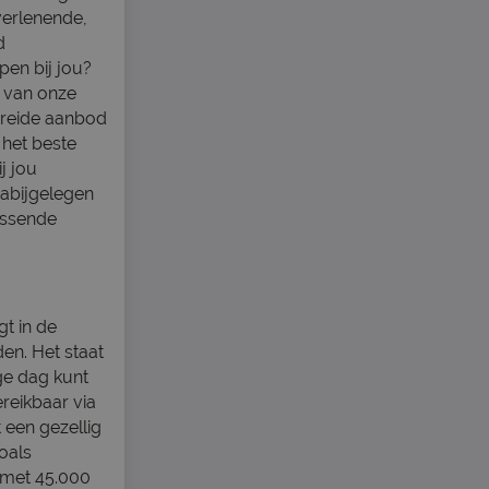
verlenende,
d
en bij jou?
n van onze
breide aanbod
 het beste
j jou
nabijgelegen
assende
gt in de
en. Het staat
ge dag kunt
reikbaar via
 een gezellig
oals
d met 45.000