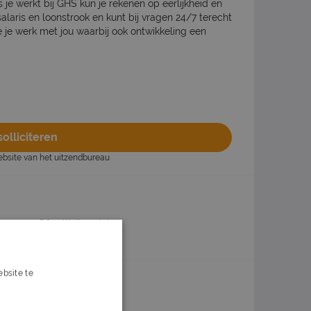
ls je werkt bij GHS kun je rekenen op eerlijkheid en
alaris en loonstrook en kunt bij vragen 24/7 terecht
 je werk met jou waarbij ook ontwikkeling een
olliciteren
website van het uitzendbureau
n
Of solliciteer later
bsite te
s verder
ox?