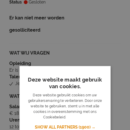
Status
Gesloten
Er kan niet meer worden
gesolliciteerd
WAT WIJ VRAGEN
Opleiding
Er is geen minimale opleiding vereist
Talen
Deze website maakt gebruik
Je beheerst Nederlands
van cookies.
Deze website gebruikt cookies om uw
WAT WIJ BIEDEN
gebruikerservaring te verbeteren. Door onze
Salaris
website te gebruiken, stemt u in met alle
cookies in overeenstemming met ons
€ 18 tot € 19
Cookiebeleid.
Lees verder
Uren
12 tot 18 uur per week
SHOW ALL PARTNERS
(1900) →