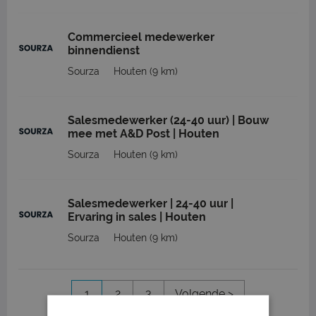
Commercieel medewerker
binnendienst
Sourza
Houten
(9 km)
Salesmedewerker (24-40 uur) | Bouw
mee met A&D Post | Houten
Sourza
Houten
(9 km)
Salesmedewerker | 24-40 uur |
Ervaring in sales | Houten
Sourza
Houten
(9 km)
1
2
3
Volgende >