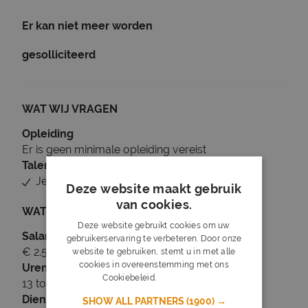
Er kan niet meer worden
gesolliciteerd
WAT WIJ VRAGEN
Opleiding
Er is geen minimale opleiding vereist
Talen
Je beheerst Nederlands
Deze website maakt gebruik
van cookies.
WAT WIJ BIEDEN
Deze website gebruikt cookies om uw
Salaris
gebruikerservaring te verbeteren. Door onze
€ 2.580 tot € 2.949
website te gebruiken, stemt u in met alle
cookies in overeenstemming met ons
Uren
Cookiebeleid.
Lees verder
13 tot 20 uur per week
Dienstverband
SHOW ALL PARTNERS
(1900) →