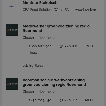
Monteur Elektrisch
GEA Food Solutions Weert B.V.
Weert
(21 km)
Medewerker groenvoorziening regio
Roermond
Globen
Roermond
2.600 tot 2.900
32 - 40 uur
MBO
nieuw
Job highlights
Voorman sociale werkvoorziening
groenvoorziening regio Roermond
Globen
Roermond
2.450 tot 3.650
32 - 40 uur
MBO