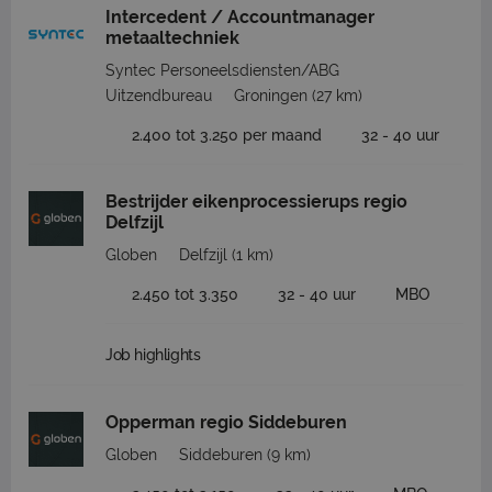
Intercedent / Accountmanager
metaaltechniek
Syntec Personeelsdiensten/ABG
Uitzendbureau
Groningen
(27 km)
2.400 tot 3.250 per maand
32 - 40 uur
Bestrijder eikenprocessierups regio
Delfzijl
Globen
Delfzijl
(1 km)
2.450 tot 3.350
32 - 40 uur
MBO
Job highlights
Opperman regio Siddeburen
Globen
Siddeburen
(9 km)