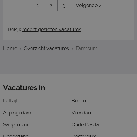
1
2
3
Volgende >
Bekijk
recent gesloten vacatures
Home
Overzicht vacatures
Farmsum
Vacatures in
Delfzijl
Bedum
Appingedam
Veendam
Sappemeer
Oude Pekela
Hoogezand
Oosterpark