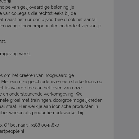
edrijf.
incipe van gelijkwaardige beloning; je
e van collega’s die rechtstreeks bij de
dat naast het uurloon bijvoorbeeld ook het aantal
en overige looncomponenten onderdeel zijn van je
st.
omgeving werkt.
les om het creëren van hoogwaardige
. Met een rijke geschiedenis en een sterke focus op
lijks waarde toe aan het leven van onze
hte en ondersteunende werkomgeving. We
ionele groei met trainingen, doorgroeimogelijkheden
l staat. Hier werk je aan iconische producten in
xibel werken als productiemedewerker bij
op. Of bel naar: +3188 0045830
artpeople.nl