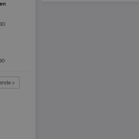
een
BO
BO
ende >