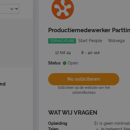
Productiemedewerker Partti
Start People
Wolvega
TOPVACATURE
17 tot 24
8 - 40 uur
Status
Open
Nu solliciteren
ind
Solliciteer op de website van het
uitzendbureau
WAT WIJ VRAGEN
Opleiding
Er is geen minimal
Talen
Je beheerst Ne