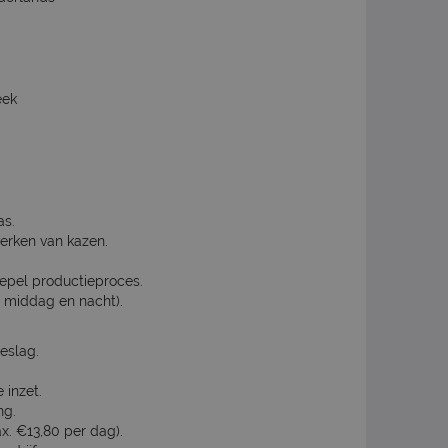
eek
as.
werken van kazen.
epel productieproces.
, middag en nacht).
eslag.
 inzet.
ng.
. €13,80 per dag).