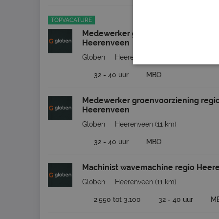
TOPVACATURE
Medewerker groenvoorziening regi
Heerenveen
Globen
Heerenveen
(11 km)
32 - 40 uur
MBO
Medewerker groenvoorziening regi
Heerenveen
Globen
Heerenveen
(11 km)
32 - 40 uur
MBO
Machinist wavemachine regio Heer
Globen
Heerenveen
(11 km)
2.550 tot 3.100
32 - 40 uur
M