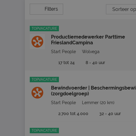
Filters
TOPVACATURE
Productiemedewerker Parttime
FrieslandCampina
Start People
Wolvega
17 tot 24
8 - 40 uur
TOPVACATURE
Bewindvoerder | Beschermingsbew
(zorgdoelgroep)
Start People
Lemmer
(20 km)
2.700 tot 4.000
32 - 40 uur
TOPVACATURE