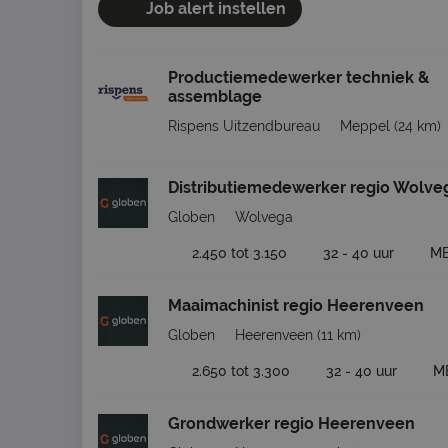
Job alert instellen
Productiemedewerker techniek &
assemblage
Rispens Uitzendbureau
Meppel
(24 km)
Distributiemedewerker regio Wolve
Globen
Wolvega
2.450 tot 3.150
32 - 40 uur
M
Maaimachinist regio Heerenveen
Globen
Heerenveen
(11 km)
2.650 tot 3.300
32 - 40 uur
M
Grondwerker regio Heerenveen