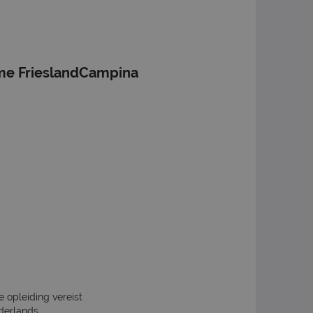
me FrieslandCampina
e opleiding vereist
derlands