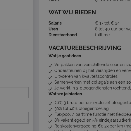
WAT WIJ BIEDEN
Salaris
€ 17 tot € 24
Uren
8 tot 40 uur per w
Dienstverband
fulltime
VACATUREBESCHRIJVING
Wat je gaat doen
Verpakken van verschillende soorten ka
Ondersteunen bij het versnijden en ver
Uitvoeren van kwaliteitscontroles.
Samenwerken met collega’s aan een so
Je werkt in 3-ploegendiensten (ochtend
Wat we je bieden
€17,13 bruto per uur exclusief ploegento
30% tot 40% ploegentoeslag.
Flexpool / parttime functie met flexibele
8% vakantiegeld en 5% eindejaarsuitkeri
Reiskostenvergoeding €0,23 per km (max