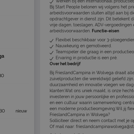
Werken bij een internationaal productieb
Bij Start People belonen wij volgens het pr
arbeidsvoorwaarden sluiten altijd aan bij di
opdrachtgever in dienst zijn. Dit betekent 
vrije dagen, toeslagen, ADV-vergoedingen 
arbeidsvoorwaarden.
Functie-eisen
Flexibel beschikbaar voor 3-ploegendien
Nauwkeurig en gemotiveerd.
Teamspeler die graag in een productie
ga
Ervaring in productie is een pré.
Over het bedrijf
Bij FrieslandCampina in Wolvega draait al
BO
zuivelproducten die wereldwijd geliefd zijn
duurzaamheid en innovatie voegen we dage
klanten.Wat ons uniek maakt, is onze hec
investeren in jouw persoonlijke en profess
en een cultuur waarin samenwerking centraa
een moderne productieomgeving.Wil jij fle
BO
nieuw
FrieslandCampina in Wolvega?
Solliciteer direct en neem contact met je 
Of mail naar: frieslandcampinawolvega@st