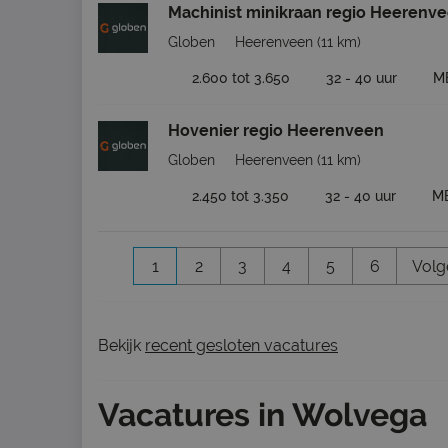
Machinist minikraan regio Heerenv
Globen
Heerenveen
(11 km)
2.600 tot 3.650
32 - 40 uur
M
Hovenier regio Heerenveen
Globen
Heerenveen
(11 km)
2.450 tot 3.350
32 - 40 uur
M
1
2
3
4
5
6
Volg
Bekijk
recent gesloten vacatures
Vacatures in Wolvega