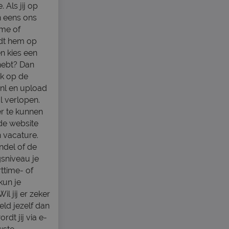
 Als jij op
n eens ons
ime of
indt hem op
n kies een
 hebt? Dan
uk op de
nl en upload
l verlopen.
er te kunnen
de website
n vacature.
andel of de
sniveau je
rttime- of
kun je
l jij er zeker
eld jezelf dan
dt jij via e-