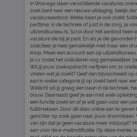
In Wolvega staan verschillende vacatures online.
zoek bent naar een nieuwe uitdaging, bekijk da
vacatureaanbod. Welke baan je ook zoekt; fullt
parttime, in de techniek of juist in de zorg, je v
uitzendbureau.nl. Scrol door het aanbod heen e
vacature die bij je past. En als je die gevonden
solliciteer je heel gemakkelijk met maar een dr
knop. Maak een account aan op uitzendbureau.
je cv zodat het solliciteren nog gemakkelijker za
Wil jij jouw zoekopdracht verfijnen om zo snell
vinden wat je zoekt? Geef dan bijvoorbeeld op 
aan in welke categorie jij op zoekt bent naar ee
Wellicht wil jij graag een baan in de techniek, h
bouw. Daarnaast geef je aan met welk opleiding
een functie zoekt en of je wilt gaan voor een pa
fulltimebaan. Door dit alles online aan te geven 
gerichter op zoek gaan naar jouw droombaan. Wi
van zijn dat je geen vacature meer misloopt? M
aan voor de e-mailnotificatie. Op deze manier wor