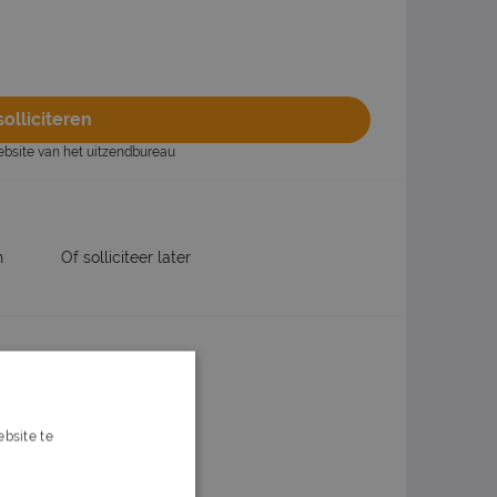
olliciteren
website van het uitzendbureau
n
Of solliciteer later
ox?
bsite te
s verder