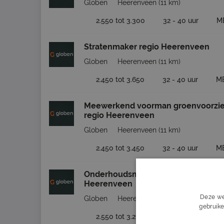
Globen
Heerenveen
(11 km)
2.550 tot 3.300
32 - 40 uur
M
Stratenmaker regio Heerenveen
Globen
Heerenveen
(11 km)
2.450 tot 3.650
32 - 40 uur
M
Meewerkend voorman groenvoorzie
regio Heerenveen
Globen
Heerenveen
(11 km)
2.450 tot 3.450
32 - 40 uur
M
Onderhoudsmedewerker Rijkswegen
Heerenveen
Deze we
Globen
Heerenveen
(11 km)
gebruike
2.550 tot 3.210
32 - 40 uur
M