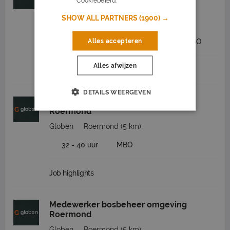
Cookiebeleid.
Lees verder
Roermond
SHOW ALL PARTNERS
(1900) →
Globen
Roermond
(5 km)
Alles accepteren
2.600 tot 3.650
32 - 40 uur
MBO
Alles afwijzen
Job highlights
DETAILS WEERGEVEN
Medewerker bosmaaier omgeving
Roermond
Globen
Roermond
(5 km)
32 - 40 uur
MBO
Job highlights
Medewerker bosbeheer omgeving
Roermond
Globen
Roermond
(5 km)