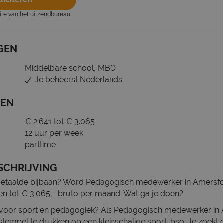
site van het uitzendbureau
GEN
Middelbare school, MBO
Je beheerst Nederlands
DEN
€ 2.641 tot € 3.065
12 uur per week
parttime
SCHRIJVING
betaalde bijbaan? Word Pedagogisch medewerker in Amersfo
en tot € 3.065,- bruto per maand. Wat ga je doen?
e voor sport en pedagogiek? Als Pedagogisch medewerker in A
tempel te drukken op een kleinschalige sport-bso. Je zoekt 