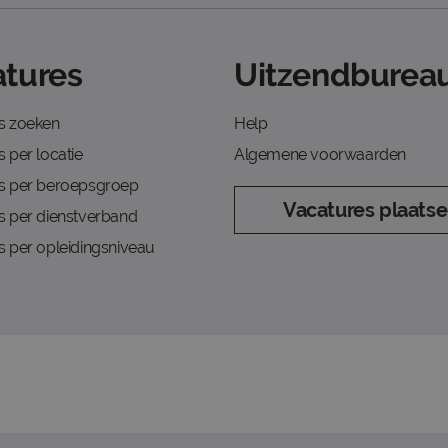
tures
Uitzendbureau
s zoeken
Help
 per locatie
Algemene voorwaarden
s per beroepsgroep
Vacatures plaats
s per dienstverband
s per opleidingsniveau