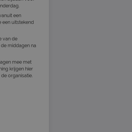
onderdag.
vanuit een
e een uitstekend
e van de
in de middagen na
 dagen mee met
ng krijgen hier
 de organisatie.