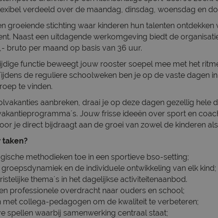
flexibel verdeeld over de maandag, dinsdag, woensdag en d
en groeiende stichting waar kinderen hun talenten ontdekken 
ment. Naast een uitdagende werkomgeving biedt de organisati
5,- bruto per maand op basis van 36 uur.
ijdige functie beweegt jouw rooster soepel mee met het ritm
Tijdens de reguliere schoolweken ben je op de vaste dagen 
roep te vinden.
vakanties aanbreken, draai je op deze dagen gezellig hele
akantieprogramma´s. Jouw frisse ideeën over sport en coachi
oor je direct bijdraagt aan de groei van zowel de kinderen als
 taken?
gische methodieken toe in een sportieve bso-setting;
 groepsdynamiek en de individuele ontwikkeling van elk kind;
ristelijke thema´s in het dagelijkse activiteitenaanbod.
en professionele overdracht naar ouders en school;
 met collega-pedagogen om de kwaliteit te verbeteren;
eve spellen waarbij samenwerking centraal staat;