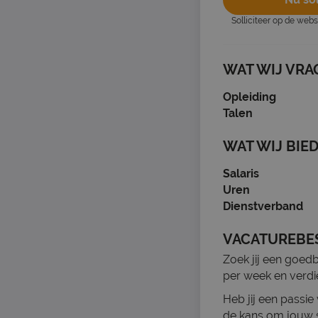
Solliciteer op de web
WAT WIJ VRA
Opleiding
Talen
WAT WIJ BIE
Salaris
Uren
Dienstverband
VACATUREBE
Zoek jij een goed
per week en verdi
Heb jij een passi
de kans om jouw s