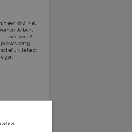
van een kind. Met
e komen. Je bent
 bijbaan van 12
recies wat jij
actief uit. Je hebt
 eigen
bsite te
s verder