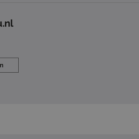
.nl
en