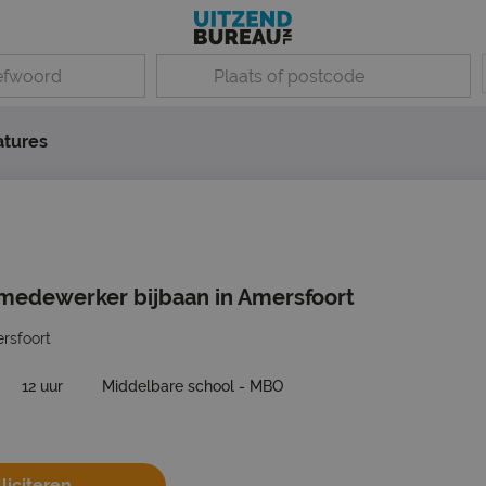
atures
medewerker bijbaan in Amersfoort
rsfoort
12 uur
Middelbare school - MBO
liciteren