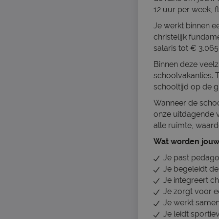
12 uur per week, 
Je werkt binnen e
christelijk funda
salaris tot € 3.06
Binnen deze veelz
schoolvakanties. 
schooltijd op de g
Wanneer de school
onze uitdagende v
alle ruimte, waard
Wat worden jouw
Je past pedago
Je begeleidt de
Je integreert ch
Je zorgt voor e
Je werkt samen
Je leidt sporti